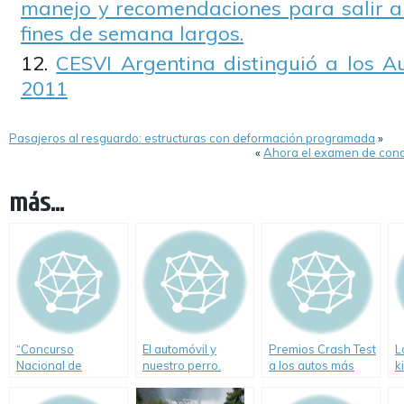
manejo y recomendaciones para salir a 
fines de semana largos.
CESVI Argentina distinguió a los 
2011
Pasajeros al resguardo: estructuras con deformación programada
»
«
Ahora el examen de condu
más...
“Concurso
El automóvil y
Premios Crash Test
L
Nacional de
nuestro perro.
a los autos más
k
Educación Vial
Cómo viajar
seguros de 2009
v
Creciendo
seguros