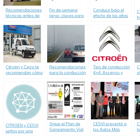
Recomendaciones
Fin de semana
Conducir bajo el
C
técnicas antes de
largo: claves para
efecto de las altas
h
salir a la ruta
viajar seguros
temperaturas
p
c
p
Citroën y Cesvi te
Recomendaciones
Tips de conducción
C
recomiendan cómo
para la conducción
4×4: Ascenso y
s
ubicar la carga en
en días con niebla
descenso en
r
el auto
pendiente.
e
Sigue el Plan de
CESVI presentó a
C
CITROËN y CESVI
Saneamiento Vial
los Autos Más
l
juntos por una
de Río Uruguay
Seguros de 2014.
S
conducción segura