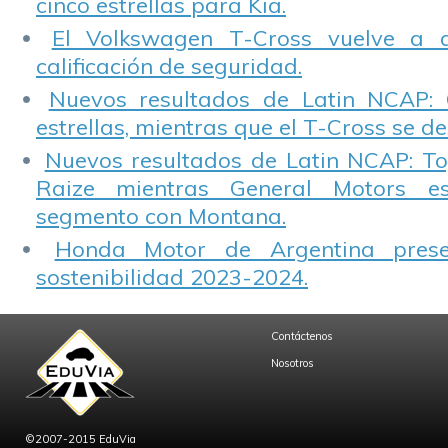
cinco estrellas para Kia.
El Volkswagen T-Cross vuelve a 
calificación de seguridad.
Nuevos resultados de Latin NCAP: 
estrellas, mientras que el T-Cross se d
Nuevos resultados de Latin NCAP: T
Raize mientras General Motors e
segmento con Montana.
Honda Motor de Argentina prese
sostenibilidad 2023-2024.
Contáctenos
Nosotros
©2007-2015 EduVia