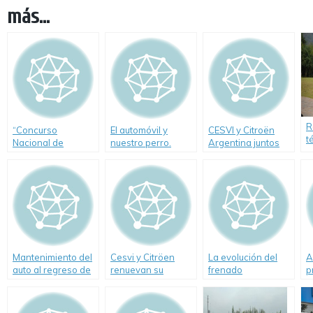
más...
R
“Concurso
El automóvil y
CESVI y Citroën
t
Nacional de
nuestro perro.
Argentina juntos
s
Educación Vial
Cómo viajar
por el manejo
Creciendo
seguros
defensivo
Seguros”,
Mantenimiento del
Cesvi y Citröen
La evolución del
A
auto al regreso de
renuevan su
frenado
p
las vacaciones.
compromiso con la
Consejos de
prevención vial
«Abriendo