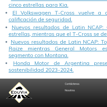
cinco estrellas para Kia.
El Volkswagen T-Cross vuelve a 
calificación de seguridad.
Nuevos resultados de Latin NCAP: 
estrellas, mientras que el T-Cross se d
Nuevos resultados de Latin NCAP: T
Raize mientras General Motors e
segmento con Montana.
Honda Motor de Argentina prese
sostenibilidad 2023-2024.
Contáctenos
Nosotros