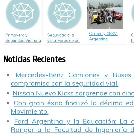
Citroën y CESVI
Primavera y
Seguridad a la
C
Argentina
Seguridad Vial: una
vista: Faros de bi-
h
presentan
combinación
xenón
p
estadísticas de
posible
direccionales.
c
Hombres vs.
Noticias Recientes
p
Mujeres al volante
y brindan los
mejores tips de
Mercedes-Benz Camiones y Buses
manejo y
compromiso con la seguridad vial.
recomendaciones
para salir a la ruta
Nissan Nuevo Kicks sorprende con cinco
los próximos fines
de semana largos.
Con gran éxito finalizó la décima ed
Movimiento.
Ford Argentina y la Educación: La 
Ranger a la Facultad de Ingeniería 