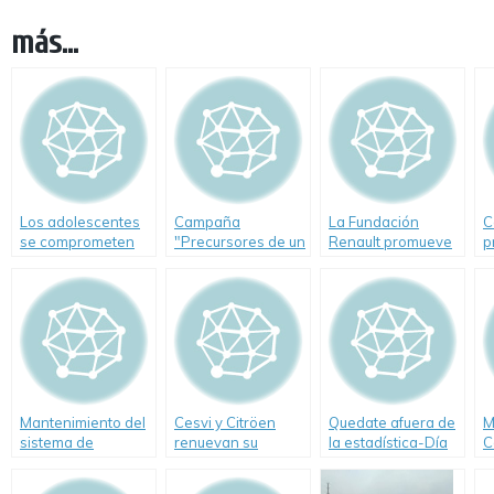
más...
Los adolescentes
Campaña
La Fundación
C
se comprometen
"Precursores de un
Renault promueve
p
con el cambio vial
Nuevo Tránsito"
la responsabilidad
m
en la conducta vial
d
de los
adolescentes
Mantenimiento del
Cesvi y Citröen
Quedate afuera de
M
sistema de
renuevan su
la estadística-Día
C
iluminación de los
compromiso con la
de la Seguridad
A
vehículos
prevención vial
Vial