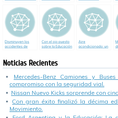
Nuevo Tránsito"
de la Seguridad
Renault promueven
d
Vial
el cambio vial en
C
los jóvenes.
S
Disminuyen los
Con el ojo puesto
Aire
M
accidentes de
sobre la Educación
acondicionado: un
d
tránsito en la
Vial
elemento de
p
Ciudad de Buenos
seguridad
v
Noticias Recientes
Aires
m
e
Mercedes-Benz Camiones y Buses
compromiso con la seguridad vial.
Nissan Nuevo Kicks sorprende con cinco
Con gran éxito finalizó la décima ed
Movimiento.
Ford Argentina y la Educación: La 