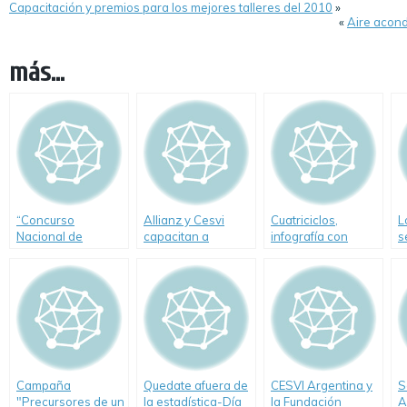
Capacitación y premios para los mejores talleres del 2010
»
«
Aire acond
más...
“Concurso
Allianz y Cesvi
Cuatriciclos,
L
Nacional de
capacitan a
infografía con
s
Educación Vial
jóvenes en
datos estadísticos
c
Creciendo
seguridad vial
Seguros”,
Campaña
Quedate afuera de
CESVI Argentina y
S
"Precursores de un
la estadística-Día
la Fundación
A