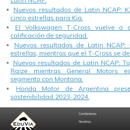
Latin NCAP.
Nuevos resultados de Latin NCAP: K
cinco estrellas para Kia.
El Volkswagen T-Cross vuelve a 
calificación de seguridad.
Nuevos resultados de Latin NCAP: 
estrellas, mientras que el T-Cross se d
Nuevos resultados de Latin NCAP: T
Raize mientras General Motors e
segmento con Montana.
Honda Motor de Argentina prese
sostenibilidad 2023-2024.
Contáctenos
Nosotros