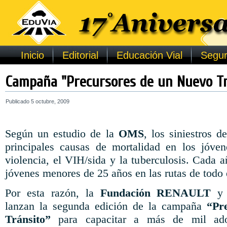
Inicio
Editorial
Educación Vial
Segur
Campaña "Precursores de un Nuevo Tr
Publicado
5 octubre, 2009
Según un estudio de la
OMS
, los siniestros d
principales causas de mortalidad en los jóvene
violencia, el VIH/sida y la tuberculosis. Cada
jóvenes menores de 25 años en las rutas de todo
Por esta razón, la
Fundación RENAULT
lanzan la segunda edición de la campaña
“Pre
Tránsito”
para capacitar a más de mil adol