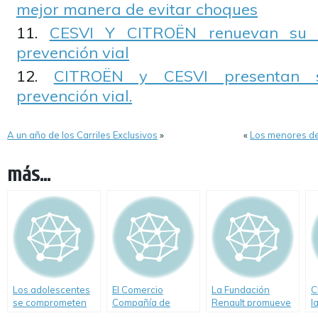
mejor manera de evitar choques
CESVI Y CITROËN renuevan su 
prevención vial
CITROËN y CESVI presentan 
prevención vial.
A un año de los Carriles Exclusivos
»
«
Los menores de 1
más...
Los adolescentes
El Comercio
La Fundación
C
se comprometen
Compañía de
Renault promueve
l
con el cambio vial
Seguros respalda
la responsabilidad
R