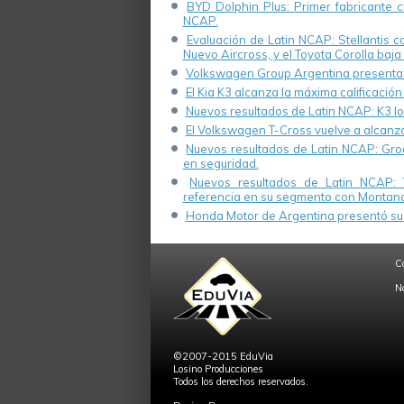
BYD Dolphin Plus: Primer fabricante ch
NCAP.
Evaluación de Latin NCAP: Stellantis 
Nuevo Aircross, y el Toyota Corolla baja 
Volkswagen Group Argentina presenta s
El Kia K3 alcanza la máxima calificación
Nuevos resultados de Latin NCAP: K3 log
El Volkswagen T-Cross vuelve a alcanza
Nuevos resultados de Latin NCAP: Groo
en seguridad.
Nuevos resultados de Latin NCAP: 
referencia en su segmento con Montana
Honda Motor de Argentina presentó su 
C
N
©2007-2015 EduVia
Losino Producciones
Todos los derechos reservados.