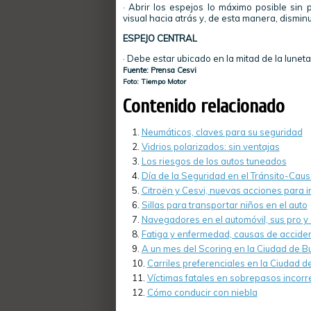
· Abrir los espejos lo máximo posible sin 
visual hacia atrás y, de esta manera, disminu
ESPEJO CENTRAL
· Debe estar ubicado en la mitad de la luneta
Fuente: Prensa Cesvi
Foto: Tiempo Motor
Contenido relacionado
Neumáticos, claves para su seguridad
Vidrios polarizados: sin ventajas
Los riesgos de los autos tuneados
Día de la Seguridad en el Tránsito-Causa
Citroën y Cesvi, nuevas acciones para i
Sillas para transportar niños en el auto
Navegadores en el automóvil, sus pro y 
Fatiga y enfermedad, causas de acciden
A un mes del Scoring en la Ciudad de B
Carriles preferenciales en la Ciudad 
Víctimas fatales en sobrepasos incorr
Cómo conducir con niebla