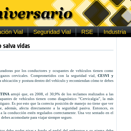
ción Vial
Seguridad Vial
RSE
Industria
 salva vidas
guradoras por los conductores y ocupantes de vehículos tienen como
tigazos cervicales. Comprometidos con la seguridad vial,
CESVI y
ta ubicación y postura dentro del vehículo y recomiendan cómo te debes
TINA
arrojó que, en 2008, el 30,9% de los reclamos realizados a las
upantes de vehículos tienen como diagnóstico “Cervicalgia”, la más
tigazo. Es por esto que la correcta posición de manejo no tiene que ver
, además, afecta directamente a la seguridad pasiva. Entonces, es
a la conducción estén regulados correctamente. Una vez sentado en el
ebes acomodarte para viajar siempre seguro.
uctor debe poder pisar a fondo el pedal del embrague y su pierna debe