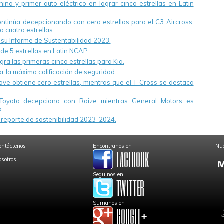
ino y primer auto eléctrico en lograr cinco estrellas en Latin
continúa decepcionando con cero estrellas para el C3 Aircross.
a cuatro estrellas.
u Informe de Sustentabilidad 2023.
 de 5 estrellas en Latin NCAP.
ra las primeras cinco estrellas para Kia.
r la máxima calificación de seguridad.
ve obtiene cero estrellas, mientras que el T-Cross se destaca
Toyota decepciona con Raize mientras General Motors es
.
reporte de sostenibilidad 2023-2024.
ontáctenos
Encontranos en
Nue
osotros
Seguinos en
Sumanos en