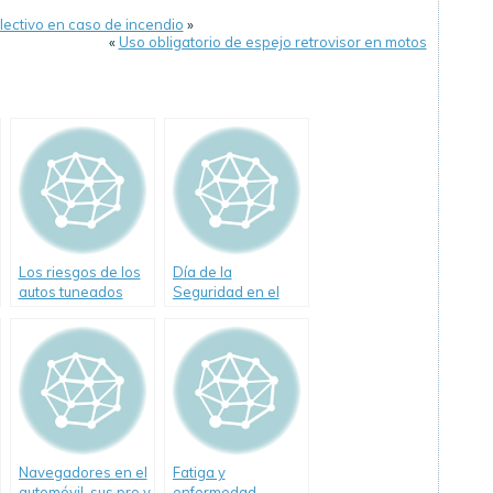
ectivo en caso de incendio
»
«
Uso obligatorio de espejo retrovisor en motos
Los riesgos de los
Día de la
autos tuneados
Seguridad en el
Tránsito-Causas de
los siniestros viales
Navegadores en el
Fatiga y
automóvil, sus pro y
enfermedad,