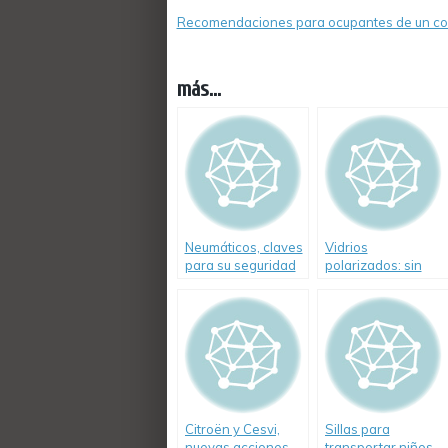
Recomendaciones para ocupantes de un col
más...
Neumáticos, claves
Vidrios
para su seguridad
polarizados: sin
ventajas
Citroën y Cesvi,
Sillas para
nuevas acciones
transportar niños