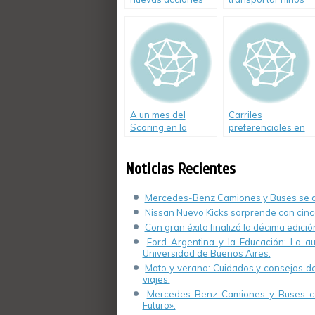
para impulsar el
en el auto
cambio vial
A un mes del
Carriles
Scoring en la
preferenciales en
Ciudad de Buenos
la Ciudad de
Aires
Buenos Aires
Noticias Recientes
Mercedes-Benz Camiones y Buses se de
Nissan Nuevo Kicks sorprende con cinco
Con gran éxito finalizó la décima edici
Ford Argentina y la Educación: La a
Universidad de Buenos Aires.
Moto y verano: Cuidados y consejos de 
viajes.
Mercedes-Benz Camiones y Buses cel
Futuro».