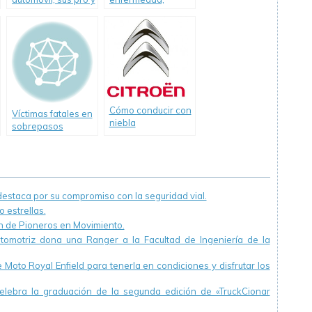
sus contra
causas de
accidentes de
tránsito
Cómo conducir con
Víctimas fatales en
niebla
sobrepasos
incorrectos
staca por su compromiso con la seguridad vial.
 estrellas.
ón de Pioneros en Movimiento.
utomotriz dona una Ranger a la Facultad de Ingeniería de la
Moto Royal Enfield para tenerla en condiciones y disfrutar los
ebra la graduación de la segunda edición de «TruckCionar