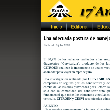
Inicio
Editorial
Educa
Una adecuada postura de manejo
Publicado
9 julio, 2009
El 30,9% de los reclamos realizados a las ase
diagnóstico “Cervicalgia”, producto de los la
CITROËN
analizan la importancia de una correc
acomodar para viajar siempre seguro.
Una investigación realizada por
CESVI ARGEN
compañías de seguros por los conductores y oc
común de las lesiones provocadas por el efecto la
sólo con la comodidad del conductor sino que
fundamental que todos los elementos vinculados 
vehículo,
CITROËN y CESVI
recomiendan cómo d
ASIENTO
· Para regular correctamente la butaca, el cond