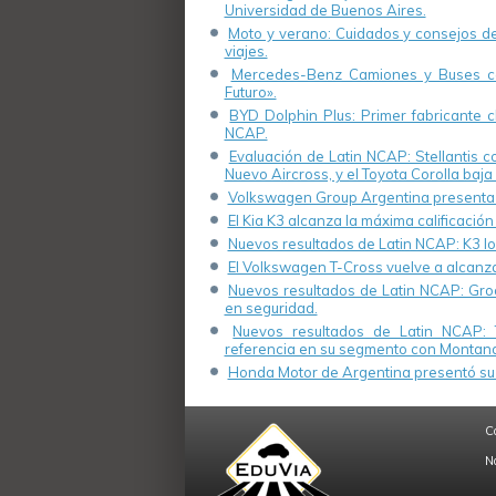
Universidad de Buenos Aires.
Moto y verano: Cuidados y consejos de 
viajes.
Mercedes-Benz Camiones y Buses cel
Futuro».
BYD Dolphin Plus: Primer fabricante ch
NCAP.
Evaluación de Latin NCAP: Stellantis 
Nuevo Aircross, y el Toyota Corolla baja 
Volkswagen Group Argentina presenta s
El Kia K3 alcanza la máxima calificación
Nuevos resultados de Latin NCAP: K3 log
El Volkswagen T-Cross vuelve a alcanza
Nuevos resultados de Latin NCAP: Groo
en seguridad.
Nuevos resultados de Latin NCAP: 
referencia en su segmento con Montana
Honda Motor de Argentina presentó su 
C
N