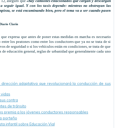
a 12, aseguró que
«hay camiones estacionados que cargan y descargan
a seguir igual. Y con los taxis depende: mientras no obstruyan las
ieza, se está encaminando bien, pero el tema va a ser cuando pasen
Diario Clarín
 que expresa que antes de poner estas medidas en marcha es necesario
to entre los peatones como entre los conductores que ya no se trata de si
ivos de seguridad o si los vehículos están en condiciones, se trata de que
as de educación general, reglas de urbanidad que generalmente cada uno
 dirección adaptativa que revolucionará la conducción de sus
 vidas
sus contra
tes de tránsito
es premia a los jóvenes conductores responsables
to porteño
a infantil sobre Educación Vial