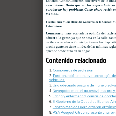
En tanto, Carlos Clemente, colectivero de la líne
mercaderías. Hasta que no los saquen todo va 
paradas no hay problema. Como ahora recién emp
los días».
Fuentes: Aire y Luz (Blog del Gobierno de la Ciudad) y 
Foto: Clarín
Comentario:
muy acertada la opinión del taxista
educar a la gente, ya que se nota en la calle, tan
reciben o no educación vial, si tienen los disposit
mucha gente no tiene ni idea de las mínimas regl
aprende desde niño en su hogar.
Contenido relacionado
Camioneras de profesión
Ford anunció una nueva tecnología de
vehículos.
Una adecuada postura de manejo salva
Navegadores en el automóvil, sus pro y 
Fatiga y enfermedad, causas de acciden
El Gobierno de la Ciudad de Buenos Air
Lanzan medidas para ordenar el tránsi
PSA Peugeot Citroën presentó una revist