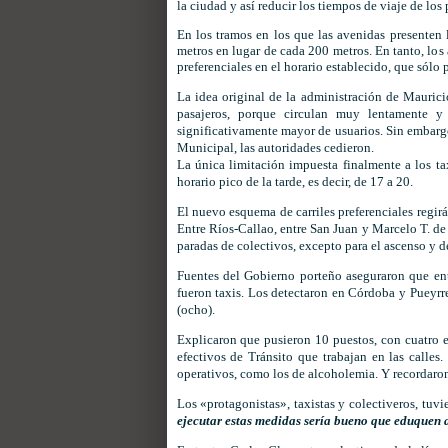
la ciudad y así reducir los tiempos de viaje de los 
En los tramos en los que las avenidas presenten l
metros en lugar de cada 200 metros. En tanto, los a
preferenciales en el horario establecido, que sólo
La idea original de la administración de Mauricio
pasajeros, porque circulan muy lentamente y 
significativamente mayor de usuarios. Sin embargo
Municipal, las autoridades cedieron.
La única limitación impuesta finalmente a los tax
horario pico de la tarde, es decir, de 17 a 20.
El nuevo esquema de carriles preferenciales regir
Entre Ríos-Callao, entre San Juan y Marcelo T. de 
paradas de colectivos, excepto para el ascenso y 
Fuentes del Gobierno porteño aseguraron que ent
fueron taxis. Los detectaron en Córdoba y Pueyrre
(ocho).
Explicaron que pusieron 10 puestos, con cuatro ef
efectivos de Tránsito que trabajan en las call
operativos, como los de alcoholemia.
Y recordaron
Los «protagonistas», taxistas y colectiveros, tuv
ejecutar estas medidas sería bueno que eduquen a 