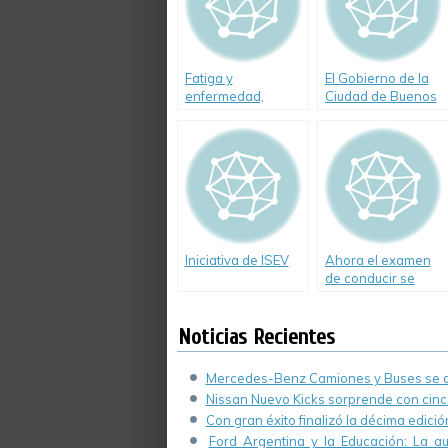
Fatiga y
El Gobierno de la
enfermedad,
Ciudad de Buenos
causas de
Aires premia a los
accidentes de
jóvenes
tránsito
conductores
responsables
Iniciativa de ISEV
Ahora el examen
de conducir se
podrá rendir en las
escuelas
Noticias Recientes
Mercedes-Benz Camiones y Buses se de
Nissan Nuevo Kicks sorprende con cinco
Con gran éxito finalizó la décima edici
Ford Argentina y la Educación: La a