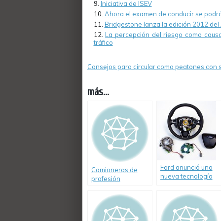
Iniciativa de ISEV
Ahora el examen de conducir se podrá 
Bridgestone lanza la edición 2012 del 
La percepción del riesgo como caus
tráfico
Consejos para circular como peatones con 
más...
Ford anunció una
Camioneras de
nueva tecnología
profesión
de dirección
adaptativa que
revolucionará la
conducción de sus
vehículos.