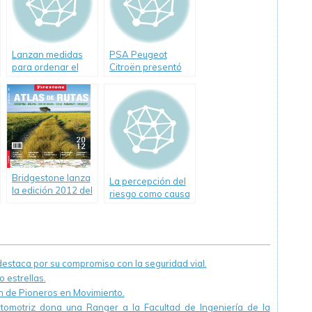
Lanzan medidas
PSA Peugeot
para ordenar el
Citroën presentó
tránsito porteño
una revista infantil
sobre Educación
Vial
Bridgestone lanza
La percepción del
la edición 2012 del
riesgo como causa
Atlas de Rutas
básica
Firestone
desencadenante
de la mayoría de
los accidentes de
tráfico
staca por su compromiso con la seguridad vial.
 estrellas.
ón de Pioneros en Movimiento.
utomotriz dona una Ranger a la Facultad de Ingeniería de la