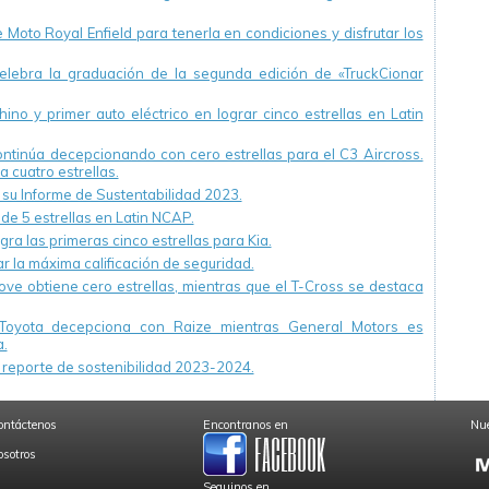
Moto Royal Enfield para tenerla en condiciones y disfrutar los
ebra la graduación de la segunda edición de «TruckCionar
ino y primer auto eléctrico en lograr cinco estrellas en Latin
continúa decepcionando con cero estrellas para el C3 Aircross.
a cuatro estrellas.
u Informe de Sustentabilidad 2023.
 de 5 estrellas en Latin NCAP.
ra las primeras cinco estrellas para Kia.
r la máxima calificación de seguridad.
ve obtiene cero estrellas, mientras que el T-Cross se destaca
Toyota decepciona con Raize mientras General Motors es
.
reporte de sostenibilidad 2023-2024.
ontáctenos
Encontranos en
Nue
osotros
Seguinos en