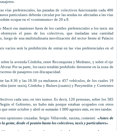
pasajeros.
as vías preferenciales, las paradas de colectivos funcionarán cada 400
utos particulares deberán circular por las sendas no afectadas a las vías
 podrán ocupar en el «contraturno» de 20 a 8.
 Macri era mantener fuera de los carriles preferenciales a los taxis sin
obstruyen el paso de los colectivos, que trasladan una cantidad
, luego de una multitudinaria movilización del sector frente al Palacio
is vacíos será la prohibición de entrar en las vías preferenciales en el
á sobre la avenida Córdoba, entre Reconquista y Medrano, y sobre el eje
Alvear. Por su parte, los taxis tendrán prohibido detenerse en la zona de
descenso de pasajeros con discapacidad.
re las 8.30 y las 18.30 ya multaron a 457 vehículos, de los cuales 19
dón (siete taxis), Córdoba y Bulnes (cuatro) y Pueyrredón y Corrientes
ectivos cada uno, en tres turnos. Es decir, 120 personas, sobre los 585
es. Según el Gobierno, no hubo más porque estaban ocupados con otros
 que entre octubre y abril se sumarán 1.000 agentes más, en tres tandas.
ieron opiniones cruzadas. Sergio Villaverde, taxista, comentó:
«Antes de
la gente, desde el peatón hasta los colectivos, taxis y particulares»
.