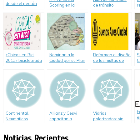
desde el peatón
Scoring en la
de tránsito
r
Ciudad de Buenos
v
Aires
p
«Chicas en Bici
Nominan a la
Reforman el diseño
S
2013» bicicleteada
Ciudad por su Plan
de las multas de
C
organizada por el
de Movilidad
tránsito de la
A
Gobierno de la
Ciudad
S
ciudad de Buenos
p
Aires
2
E
Continental,
Allianz y Cesvi
Vidrios
e
Neumáticos
capacitan a
polarizados: sin
a
Inteligentes:
jóvenes en
ventajas
j
Control de inflado y
seguridad vial
q
Noticias Recientes
presión en el
l