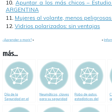
Apuntar a los más chicos – Estudio
ARGENTINA
Mujeres al volante, menos peligrosa
Vidrios polarizados: sin ventajas
¿Aprender o morir?
»
«
Infor
más...
Día de la
Neumáticos, claves
Robo de autos,
C
Seguridad en el
para su seguridad
estadísticas del
g
Tránsito-Causas de
Mercado
r
los siniestros viales
Asegurador a
c