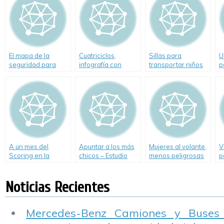
marzo de 2010
El mapa de la
Cuatriciclos,
Sillas para
U
seguridad para
infografía con
transportar niños
p
Semana Santa
datos estadísticos
en el auto
s
A un mes del
Apuntar a los más
Mujeres al volante,
V
Scoring en la
chicos – Estudio
menos peligrosas
p
Ciudad de Buenos
realizado por
que los hombres
v
Aires
CESVI ARGENTINA
Noticias Recientes
Mercedes-Benz Camiones y Buses