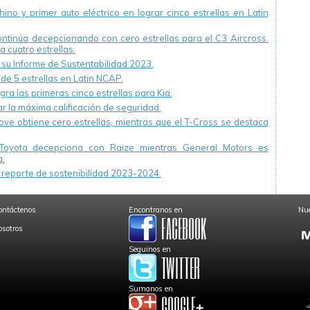
ino y primer auto eléctrico en lograr cinco estrellas en Latin
continúa decepcionando con cero estrellas para el C3 Aircross.
a cuatro estrellas.
u Informe de Sustentabilidad 2023.
 de 5 estrellas en Latin NCAP.
ra las primeras cinco estrellas para Kia.
r la máxima calificación de seguridad.
ve obtiene cero estrellas, mientras que el T-Cross se destaca
Toyota decepciona con Raize mientras General Motors es
.
reporte de sostenibilidad 2023-2024.
ontáctenos
Encontranos en
Nue
osotros
Seguinos en
Sumanos en