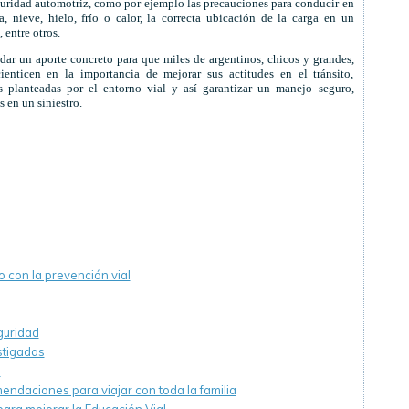
guridad automotriz, como por ejemplo las precauciones para conducir en
a, nieve, hielo, frío o calor, la correcta ubicación de la carga en un
 entre otros.
ar un aporte concreto para que miles de argentinos, chicos y grandes,
enticen en la importancia de mejorar sus actitudes en el tránsito,
 planteadas por el entorno vial y así garantizar un manejo seguro,
 en un siniestro.
 con la prevención vial
guridad
stigadas
o
endaciones para viajar con toda la familia