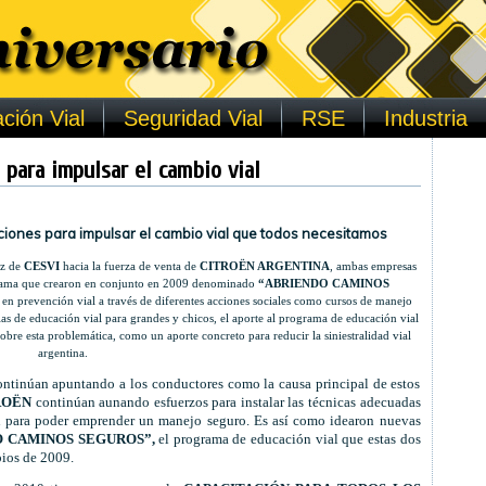
ción Vial
Seguridad Vial
RSE
Industria
 para impulsar el cambio vial
ones para impulsar el cambio vial que todos necesitamos
iz de
CESVI
hacia la fuerza de venta de
CITROËN ARGENTINA
, ambas empresas
grama que crearon en conjunto en 2009 denominado
“ABRIENDO CAMINOS
 en prevención vial a través de diferentes acciones sociales como cursos de manejo
rlas de educación vial para grandes y chicos, el aporte al programa de educación vial
bre esta problemática, como un aporte concreto para reducir la siniestralidad vial
argentina.
 continúan apuntando a los conductores como la causa principal de estos
ROËN
continúan aunando esfuerzos para instalar las técnicas adecuadas
an para poder emprender un manejo seguro. Es así como idearon nuevas
 CAMINOS SEGUROS”,
el programa de educación vial que estas dos
pios de 2009.