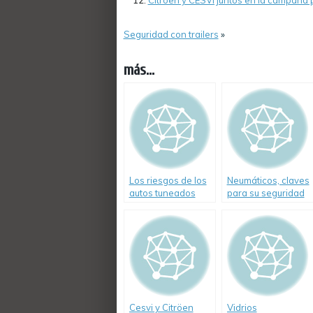
Citroën y CESVI juntos en la campaña p
Seguridad con trailers
»
más...
Los riesgos de los
Neumáticos, claves
autos tuneados
para su seguridad
Cesvi y Citröen
Vidrios