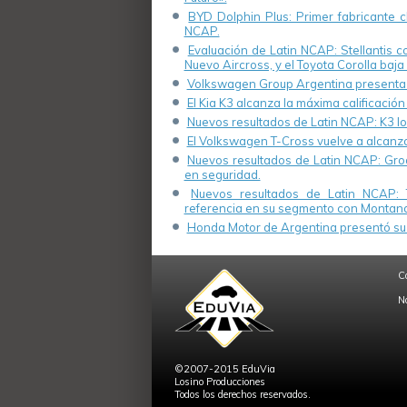
BYD Dolphin Plus: Primer fabricante ch
NCAP.
Evaluación de Latin NCAP: Stellantis 
Nuevo Aircross, y el Toyota Corolla baja 
Volkswagen Group Argentina presenta s
El Kia K3 alcanza la máxima calificación
Nuevos resultados de Latin NCAP: K3 log
El Volkswagen T-Cross vuelve a alcanza
Nuevos resultados de Latin NCAP: Groo
en seguridad.
Nuevos resultados de Latin NCAP: 
referencia en su segmento con Montana
Honda Motor de Argentina presentó su 
C
N
©2007-2015 EduVia
Losino Producciones
Todos los derechos reservados.