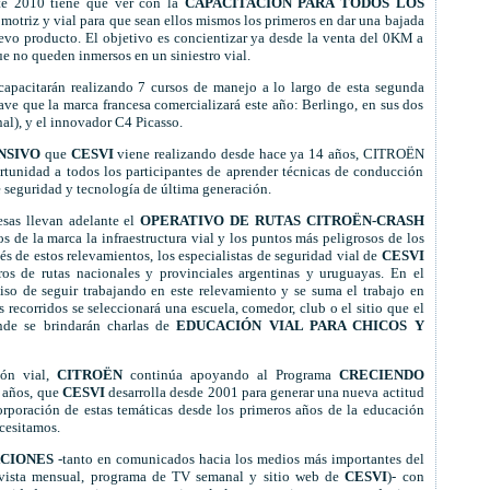
te 2010 tiene que ver con la
CAPACITACIÓN PARA TODOS LOS
motriz y vial para que sean ellos mismos los primeros en dar una bajada
evo producto. El objetivo es concientizar ya desde la venta del 0KM a
e no queden inmersos en un siniestro vial.
capacitarán realizando 7 cursos de manejo a lo largo de esta segunda
e que la marca francesa comercializará este año: Berlingo, en sus dos
al), y el innovador C4 Picasso.
NSIVO
que
CESVI
viene realizando desde hace ya 14 años, CITROËN
tunidad a todos los participantes de aprender técnicas de conducción
seguridad y tecnología de última generación.
sas llevan adelante el
OPERATIVO DE RUTAS CITROËN-CRASH
os de la marca la infraestructura vial y los puntos más peligrosos de los
vés de estos relevamientos, los especialistas de seguridad vial de
CESVI
ros de rutas nacionales y provinciales argentinas y uruguayas. En el
iso de seguir trabajando en este relevamiento y se suma el trabajo en
 recorridos se seleccionará una escuela, comedor, club o el sitio que el
nde se brindarán charlas de
EDUCACIÓN VIAL PARA CHICOS Y
ión vial,
CITROËN
continúa apoyando al Programa
CRECIENDO
7 años, que
CESVI
desarrolla desde 2001 para generar una nueva actitud
corporación de estas temáticas desde los primeros años de la educación
ecesitamos.
ACIONES
-tanto en comunicados hacia los medios más importantes del
vista mensual, programa de TV semanal y sitio web de
CESVI
)- con