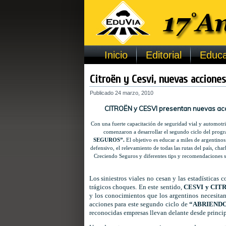
Inicio
Editorial
Educa
Citroën y Cesvi, nuevas acciones
Publicado
24 marzo, 2010
CITROËN y CESVI presentan nuevas acci
Con una fuerte capacitación de seguridad vial y automotr
comenzaron a desarrollar el segundo ciclo del pro
SEGUROS”.
El objetivo es educar a miles de argentinos
defensivo, el relevamiento de todas las rutas del país, cha
Creciendo Seguros y diferentes tips y recomendaciones so
Los siniestros viales no cesan y las estadísticas
trágicos choques. En este sentido,
CESVI y CIT
y los conocimientos que los argentinos necesit
acciones para este segundo ciclo de
“ABRIENDO
reconocidas empresas llevan delante desde princi