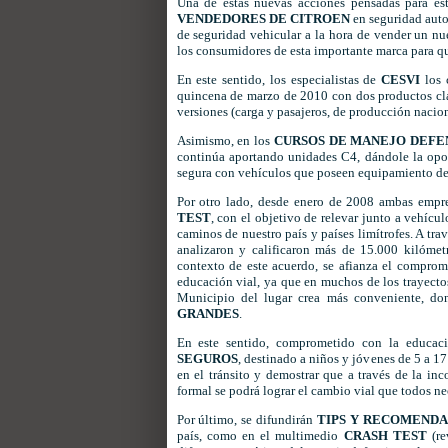
Una de estas nuevas acciones pensadas para es
VENDEDORES DE CITROEN
en seguridad auto
de seguridad vehicular a la hora de vender un nu
los consumidores de esta importante marca para qu
En este sentido, los especialistas de
CESVI
los 
quincena de marzo de 2010 con dos productos clav
versiones (carga y pasajeros, de producción nacion
Asimismo, en los
CURSOS DE MANEJO DEFE
continúa aportando unidades C4, dándole la opor
segura con vehículos que poseen equipamiento de 
Por otro lado, desde enero de 2008 ambas empre
TEST
, con el objetivo de relevar junto a vehícul
caminos de nuestro país y países limítrofes. A tra
analizaron y calificaron más de 15.000 kilómet
contexto de este acuerdo, se afianza el comprom
educación vial, ya que en muchos de los trayectos
Municipio del lugar crea más conveniente, do
GRANDES
.
En este sentido, comprometido con la educac
SEGUROS
, destinado a niños y jóvenes de 5 a 1
en el tránsito y demostrar que a través de la in
formal se podrá lograr el cambio vial que todos n
Por último, se difundirán
TIPS Y RECOMEND
país, como en el multimedio
CRASH TEST
(re