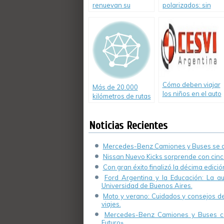
renuevan su
polarizados: sin
compromiso con la
ventajas
prevención vial
Cómo deben viajar
Más de 20.000
los niños en el auto
kilómetros de rutas
investigadas
Noticias Recientes
Mercedes-Benz Camiones y Buses se de
Nissan Nuevo Kicks sorprende con cinco
Con gran éxito finalizó la décima edici
Ford Argentina y la Educación: La a
Universidad de Buenos Aires.
Moto y verano: Cuidados y consejos de 
viajes.
Mercedes-Benz Camiones y Buses cel
Futuro».