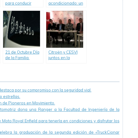
para conducir
acondicionado: un
elemento de
seguridad
21 de Octubre Día
Citroën y CESVI
de la Familia.
juntos en la
Recomendaciones
campaña para
para viajar con
mejorar la
toda la familia
Educación Vial.
staca por su compromiso con la seguridad vial.
 estrellas.
ón de Pioneros en Movimiento.
utomotriz dona una Ranger a la Facultad de Ingeniería de la
Moto Royal Enfield para tenerla en condiciones y disfrutar los
ebra la graduación de la segunda edición de «TruckCionar