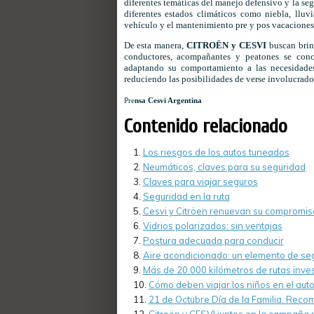
diferentes temáticas del manejo defensivo y la se
diferentes estados climáticos como niebla, lluvi
vehículo y el mantenimiento pre y pos vacaciones,
De esta manera,
CITROËN y CESVI
buscan brind
conductores, acompañantes y peatones se conci
adaptando su comportamiento a las necesidades
reduciendo las posibilidades de verse involucrados
Pre
nsa Cesvi Argentina
Contenido relacionado
Los riesgos de los autos tuneados
Neumáticos, claves para su seguridad
Claves para viajar seguros
Seguridad en la ruta
Cesvi y Citröen renuevan su compromiso
Vidrios polarizados: sin ventajas
Postura adecuada para conducir
Aire acondicionado: un elemento de se
Más de 20.000 kilómetros de rutas inve
Cómo deben viajar los niños en el aut
21 de Octubre Día de la Familia. Recom