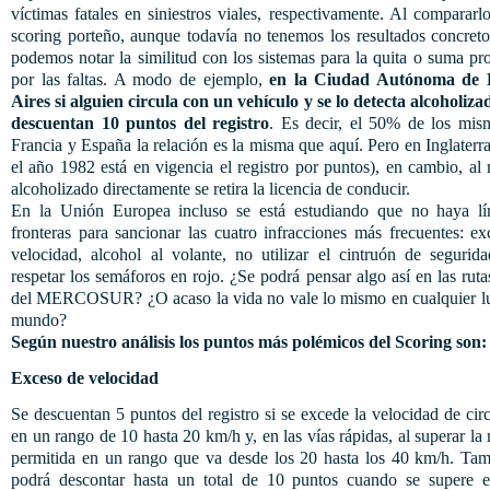
víctimas fatales en siniestros viales, respectivamente. Al compararl
scoring porteño, aunque todavía no tenemos los resultados concreto
podemos notar la similitud con los sistemas para la quita o suma p
por las faltas. A modo de ejemplo,
en la Ciudad Autónoma de 
Aires si alguien circula con un vehículo y se lo detecta alcoholizad
descuentan 10 puntos del registro
. Es decir, el 50% de los mis
Francia y España la relación es la misma que aquí. Pero en Inglaterr
el año 1982 está en vigencia el registro por puntos), en cambio, al
alcoholizado directamente se retira la licencia de conducir.
En la Unión Europea incluso se está estudiando que no haya lí
fronteras para sancionar las cuatro infracciones más frecuentes: e
velocidad, alcohol al volante, no utilizar el cintruón de segurid
respetar los semáforos en rojo. ¿Se podrá pensar algo así en las ruta
del MERCOSUR? ¿O acaso la vida no vale lo mismo en cualquier lu
mundo?
Según nuestro análisis los puntos más polémicos del Scoring son:
Exceso de velocidad
Se descuentan 5 puntos del registro si se excede la velocidad de cir
en un rango de 10 hasta 20 km/h y, en las vías rápidas, al superar l
permitida en un rango que va desde los 20 hasta los 40 km/h. Tam
podrá descontar hasta un total de 10 puntos cuando se supere el