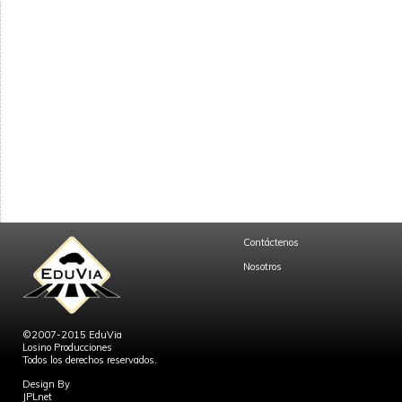
Contáctenos
Nosotros
©2007-2015 EduVia
Losino Producciones
Todos los derechos reservados.
Design By
JPLnet