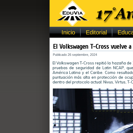
Inicio
Editorial
Educa
El Volkswagen T-Cross vuelve a 
Publicado
26 septiembre, 2024
El Volkswagen T-Cross repitió la hazaña de 2
pruebas de seguridad de Latin NCAP, que
América Latina y el Caribe. Como resulta
puntuación más alta en protección de ocupa
dentro del protocolo actual: Nivus, Virtus, T-