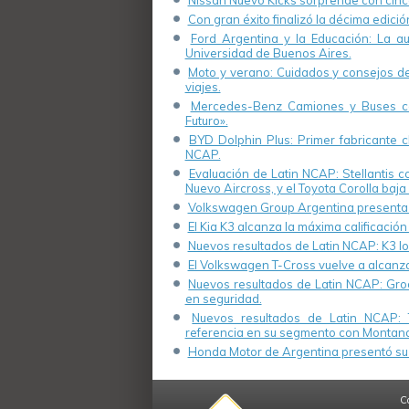
Nissan Nuevo Kicks sorprende con cinco
Con gran éxito finalizó la décima edici
Ford Argentina y la Educación: La a
Universidad de Buenos Aires.
Moto y verano: Cuidados y consejos de 
viajes.
Mercedes-Benz Camiones y Buses cel
Futuro».
BYD Dolphin Plus: Primer fabricante ch
NCAP.
Evaluación de Latin NCAP: Stellantis 
Nuevo Aircross, y el Toyota Corolla baja 
Volkswagen Group Argentina presenta s
El Kia K3 alcanza la máxima calificación
Nuevos resultados de Latin NCAP: K3 log
El Volkswagen T-Cross vuelve a alcanza
Nuevos resultados de Latin NCAP: Groo
en seguridad.
Nuevos resultados de Latin NCAP: 
referencia en su segmento con Montana
Honda Motor de Argentina presentó su 
C