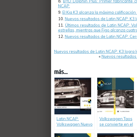
BYD Dolphin Plus: Primer fabricante ch
NCAP.
El Kia K3 alcanza la máxima calificación
Nuevos resultados de Latin NCAP: K3 lo
Últimos resultados de Latin NCAP: Vo
estrellas, mientras que Figo alcanza cuatr
Nuevos resultados de Latin NCAP: Cero 
Nuevos resultados de Latin NCAP: K3 logra la
«
Nuevos resultados 
más...
Latin NCAP:
Volkswagen Taos
Volkswagen Nuevo
se convierte en el
Virtus producido en
primer modelo 5
Brasil, iguala el
estrellas bajo el