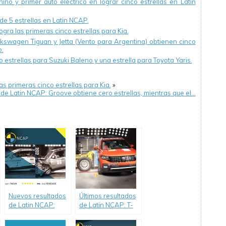
ino y primer auto eléctrico en lograr cinco estrellas en Latin
 de 5 estrellas en Latin NCAP.
gra las primeras cinco estrellas para Kia.
lkswagen Tiguan y Jetta (Vento para Argentina) obtienen cinco
o.
estrellas para Suzuki Baleno y una estrella para Toyota Yaris.
s primeras cinco estrellas para Kia.
»
de Latin NCAP: Groove obtiene cero estrellas, mientras que el…
Nuevos resultados
Últimos resultados
de Latin NCAP:
de Latin NCAP: T-
Volkswagen Taigun
Cross impacta el
logra cinco
mercado con cinco