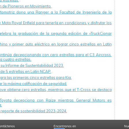
 estrellas.
cuatro.
ón de Pioneros en Movimiento.
utomotriz dona una Ranger a la Facultad de Ingeniería de la
Moto Royal Enfield para tenerla en condiciones y disfrutar los
ebra la graduación de la segunda edición de «TruckCionar
ino y primer auto eléctrico en lograr cinco estrellas en Latin
continúa decepcionando con cero estrellas para el C3 Aircross.
a cuatro estrellas.
u Informe de Sustentabilidad 2023.
 de 5 estrellas en Latin NCAP.
ra las primeras cinco estrellas para Kia.
r la máxima calificación de seguridad.
ve obtiene cero estrellas, mientras que el T-Cross se destaca
Toyota decepciona con Raize mientras General Motors es
.
reporte de sostenibilidad 2023-2024.
ontáctenos
Encontranos en
Nue