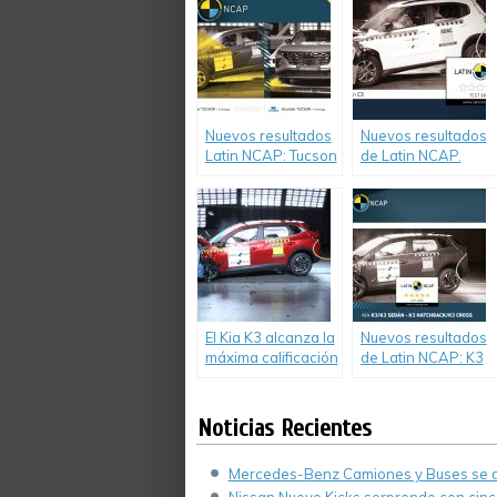
desempeño del
protocolo más
Nuevo Virtus
reciente de Latin
fabricado en India
NCAP mientras que
de cinco estrellas.
el Fiat Argo/Cronos
es cero estrellas.
Nuevos resultados
Nuevos resultados
Latin NCAP: Tucson
de Latin NCAP.
muestra mejoras
Seguridad de
luego de
Stellantis en caída
evaluación.
libre: Citroen C3
cero estrellas.
El Kia K3 alcanza la
Nuevos resultados
máxima calificación
de Latin NCAP: K3
de 5 estrellas en
logra las primeras
Latin NCAP.
cinco estrellas
para Kia.
Noticias Recientes
Mercedes-Benz Camiones y Buses se de