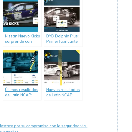
estrellas, mientras
estrellas, mientras
que Stellantis
que Yaris consigue
confunde a los
cuatro.
consumidores con
el Jeep Renegade
de una estrella.
Nissan Nuevo Kicks
BYD Dolphin Plus:
sorprende con
Primer fabricante
cinco estrellas.
chino y primer auto
eléctrico en lograr
cinco estrellas en
Latin NCAP.
Últimos resultados
Nuevos resultados
de Latin NCAP:
de Latin NCAP:
Volkswagen Tiguan
Cero estrellas para
y Jetta (Vento para
Suzuki Baleno y
Argentina)
una estrella para
obtienen cinco
Toyota Yaris.
estrellas, mientras
staca por su compromiso con la seguridad vial.
que Figo alcanza