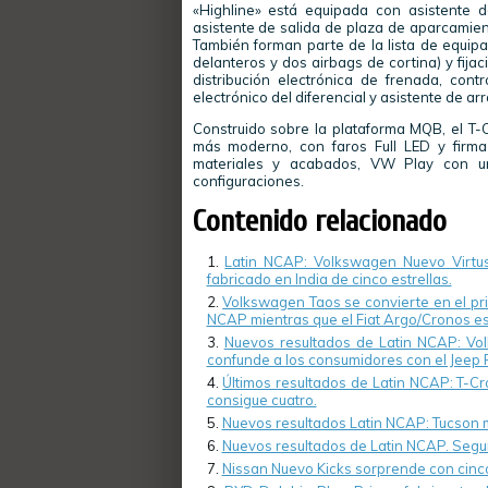
«Highline» está equipada con asistente 
asistente de salida de plaza de aparcamient
También forman parte de la lista de equipa
delanteros y dos airbags de cortina) y fijac
distribución electrónica de frenada, contr
electrónico del diferencial y asistente de ar
Construido sobre la plataforma MQB, el T-C
más moderno, con faros Full LED y firma
materiales y acabados, VW Play con un
configuraciones.
Contenido relacionado
Latin NCAP: Volkswagen Nuevo Virtus
fabricado en India de cinco estrellas.
Volkswagen Taos se convierte en el pri
NCAP mientras que el Fiat Argo/Cronos es 
Nuevos resultados de Latin NCAP: Volk
confunde a los consumidores con el Jeep 
Últimos resultados de Latin NCAP: T-Cr
consigue cuatro.
Nuevos resultados Latin NCAP: Tucson 
Nuevos resultados de Latin NCAP. Segurid
Nissan Nuevo Kicks sorprende con cinco