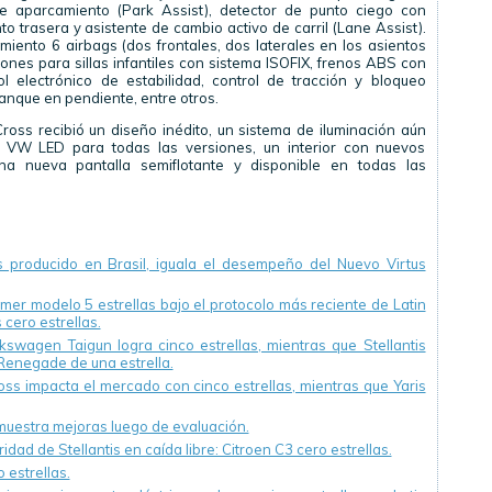
de aparcamiento (Park Assist), detector de punto ciego con
o trasera y asistente de cambio activo de carril (Lane Assist).
miento 6 airbags (dos frontales, dos laterales en los asientos
iones para sillas infantiles con sistema ISOFIX, frenos ABS con
ol electrónico de estabilidad, control de tracción y bloqueo
ranque en pendiente, entre otros.
ross recibió un diseño inédito, un sistema de iluminación aún
 VW LED para todas las versiones, un interior con nuevos
a nueva pantalla semiflotante y disponible en todas las
 producido en Brasil, iguala el desempeño del Nuevo Virtus
mer modelo 5 estrellas bajo el protocolo más reciente de Latin
cero estrellas.
swagen Taigun logra cinco estrellas, mientras que Stellantis
Renegade de una estrella.
oss impacta el mercado con cinco estrellas, mientras que Yaris
muestra mejoras luego de evaluación.
ad de Stellantis en caída libre: Citroen C3 cero estrellas.
 estrellas.