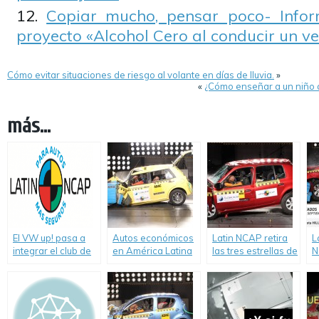
Copiar mucho, pensar poco- Info
proyecto «Alcohol Cero al conducir un ve
Cómo evitar situaciones de riesgo al volante en días de lluvia.
»
«
¿Cómo enseñar a un niño q
más...
El VW up! pasa a
Autos económicos
Latin NCAP retira
L
integrar el club de
en América Latina
las tres estrellas de
N
los autos «cinco
y el Caribe siguen
seguridad al
p
estrellas» en
significando “cero
Renault Clio
5
seguridad de
estrellas en
producido en
o
adultos de Latin
seguridad”.
Colombia.
m
NCAP
H