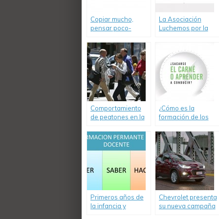
Copiar mucho,
La Asociación
pensar poco-
Luchemos por la
Informe de Ovilam
Vida cumple 25
sobre proyecto
años
«Alcohol Cero al
conducir un
vehículo»
Comportamiento
¿Cómo es la
de peatones en la
formación de los
Ciudad de Buenos
jóvenes y cómo
Aires. Informe
afecta a su
2016 de OVILAM
conducción? Video.
Primeros años de
Chevrolet presenta
la infancia y
su nueva campaña
formación docente,
#BastadeVivos.