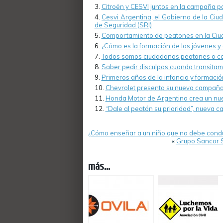
Citroën y CESVI juntos en la campaña pa
Cesvi Argentina, el Gobierno de la Ciu
de Seguridad (SRI)
Comportamiento de peatones en la Ciu
¿Cómo es la formación de los jóvenes y
Todos somos ciudadanos peatones o c
Saber pedir disculpas cuando transitam
Primeros años de la infancia y formació
Chevrolet presenta su nueva campañ
Honda Motor de Argentina crea un nu
“Dale al peatón su prioridad”, nueva 
¿Cómo enseñar a un niño que no debe conduci
«
Grupo Sancor Se
más...