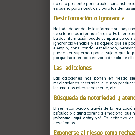
no está presente por múltiples circunstanc
es bueno para nosotros y para los demás s
Desinformación o ignorancia
No todo depende de la información, hay una 
de si tenemos información o no. Es bueno te
La desinformación puede compararse con la
ignorancia vencible y es aquella que se pod
ejemplo, consultando, estudiando, pensan
puede ser superada por el sujeto que la 
porque ha intentado en vano de salir de ell
Las adicciones
Las adicciones nos ponen en riesgo sie
medicaciones recetadas que nos producen
lastimarnos intencionalmente, etc.
Búsqueda de notoriedad y atenc
El ser reconocido a través de la realizaci
psíquica o alguna carencia emocional que no
¡mírenme, aquí estoy yo!
. En definitiva e
desafiamos.
Exponerse al riesgo como recha