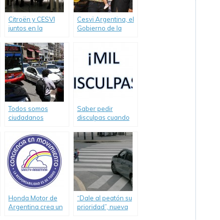
Citroën y CESVI
Cesvi Argentina, el
juntos en la
Gobierno de la
campaña para
Ciudad y Chicco
mejorar la
capacitaron a
Educación Vial.
periodistas sobre
el uso de Butacas
de Seguridad (SRI)
Todos somos
Saber pedir
ciudadanos
disculpas cuando
peatones o
transitamos en el
conductores
mismo espacio
público
Honda Motor de
“Dale al peatón su
Argentina crea un
prioridad”, nueva
nuevo
campaña de