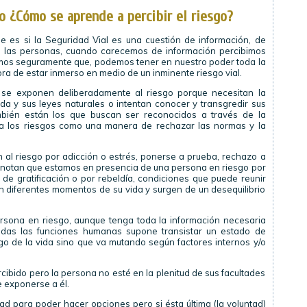
lo ¿Cómo se aprende a percibir el riesgo?
e es si la Seguridad Vial es una cuestión de información, de
i las personas, cuando carecemos de información percibimos
emos seguramente que, podemos tener en nuestro poder toda la
ora de estar inmerso en medio de un inminente riesgo vial.
e exponen deliberadamente al riesgo porque necesitan la
ida y sus leyes naturales o intentan conocer y transgredir sus
mbién están los que buscan ser reconocidos a través de la
n a los riesgos como una manera de rechazar las normas y la
n al riesgo por adicción o estrés, ponerse a prueba, rechazo a
enotan que estamos en presencia de una persona en riesgo por
de gratificación o por rebeldía, condiciones que puede reunir
 diferentes momentos de su vida y surgen de un desequilibrio
rsona en riesgo, aunque tenga toda la información necesaria
e todas las funciones humanas supone transistar un estado de
go de la vida sino que va mutando según factores internos y/o
rcibido pero la persona no esté en la plenitud de sus facultades
e exponerse a él.
ad para poder hacer opciones pero si ésta última (la voluntad)