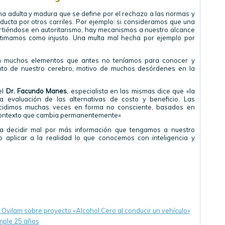
a adulta y madura que se define por el rechazo a las normas y
nducta por otros carriles. Por ejemplo: si consideramos que una
irtiéndose en autoritarismo, hay mecanismos a nuestro alcance
estimamos como injusto. Una multa mal hecha por ejemplo por
an muchos elementos que antes no teníamos para conocer y
ento de nuestro cerebro, motivo de muchos desórdenes en la
el
Dr. Facundo Manes
, especialista en las mismas dice que «la
a evaluación de las alternativas de costo y beneficio. Las
cidimos muchas veces en forma no consciente, basados en
 contexto que cambia permanentemente»
 a decidir mal por más información que tengamos a nuestro
o aplicar a la realidad lo que conocemos con inteligencia y
Ovilam sobre proyecto «Alcohol Cero al conducir un vehículo»
mple 25 años