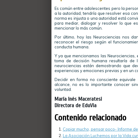
Es común entre adolescentes pero la person
a la autoridad, tendría que resolver esa co
norma es injusta o una autoridad está conv
para mediar, dialogar y resolver lo que 
mencionar lo más común.
Por último, hoy las Neurociencias nos d
reconocer el riesgo según el funcionami
conducta humana.
Y ya que mencionamos las Neurociencias, 
toma de decisión humana resultaría de l
neurociencias están demostrando que de
experiencias y emociones previas y en un
Decidir en forma no consciente equivale
alcance, no es lo importante conocer sin
voluntad.
María Inés Maceratesi
Directora de EduVia
Contenido relacionado
Copiar mucho, pensar poco- Informe de 
La Asociación Luchemos por la Vida cu