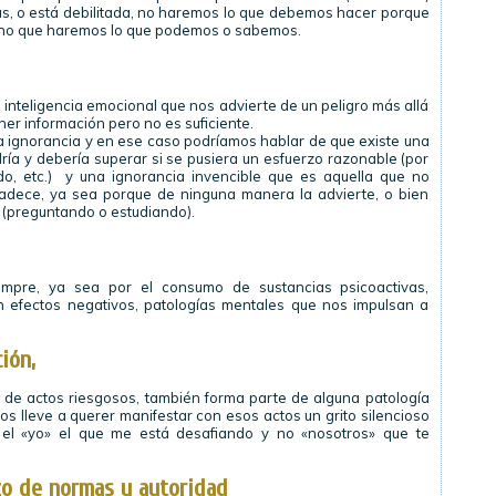
ias, o está debilitada, no haremos lo que debemos hacer porque
ino que haremos lo que podemos o sabemos.
inteligencia emocional que nos advierte de un peligro más allá
ner información pero no es suficiente.
 ignorancia y en ese caso podríamos hablar de que existe una
ría y debería superar si se pusiera un esfuerzo razonable (por
do, etc.) y una ignorancia invencible que es aquella que no
padece, ya sea porque de ninguna manera la advierte, o bien
a (preguntando o estudiando).
mpre, ya sea por el consumo de sustancias psicoactivas,
 efectos negativos, patologías mentales que nos impulsan a
ión,
ón de actos riesgosos, también forma parte de alguna patología
s lleve a querer manifestar con esos actos un grito silencioso
s el «yo» el que me está desafiando y no «nosotros» que te
zo de normas y autoridad