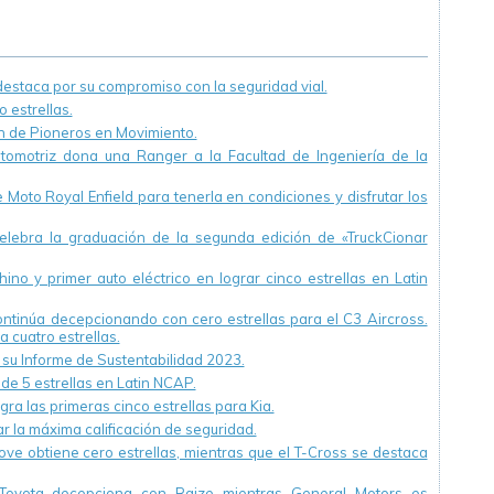
departamento
Luchemos por la
dedicado a la
Vida
Seguridad Vial
staca por su compromiso con la seguridad vial.
 estrellas.
ón de Pioneros en Movimiento.
utomotriz dona una Ranger a la Facultad de Ingeniería de la
Moto Royal Enfield para tenerla en condiciones y disfrutar los
ebra la graduación de la segunda edición de «TruckCionar
ino y primer auto eléctrico en lograr cinco estrellas en Latin
continúa decepcionando con cero estrellas para el C3 Aircross.
a cuatro estrellas.
u Informe de Sustentabilidad 2023.
 de 5 estrellas en Latin NCAP.
ra las primeras cinco estrellas para Kia.
r la máxima calificación de seguridad.
ve obtiene cero estrellas, mientras que el T-Cross se destaca
Toyota decepciona con Raize mientras General Motors es