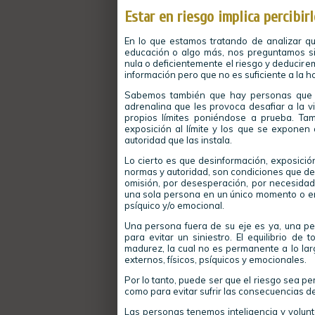
Estar en riesgo implica percibir
En lo que estamos tratando de analizar qu
educación o algo más, nos preguntamos s
nula o deficientemente el riesgo y deducir
información pero que no es suficiente a la h
Sabemos también que hay personas que s
adrenalina que les provoca desafiar a la v
propios límites poniéndose a prueba. Ta
exposición al límite y los que se expone
autoridad que las instala.
Lo cierto es que desinformación, exposició
normas y autoridad, son condiciones que d
omisión, por desesperación, por necesidad 
una sola persona en un único momento o en
psíquico y/o emocional.
Una persona fuera de su eje es ya, una pe
para evitar un siniestro. El equilibrio d
madurez, la cual no es permanente a lo lar
externos, físicos, psíquicos y emocionales.
Por lo tanto, puede ser que el riesgo sea pe
como para evitar sufrir las consecuencias d
Las personas tenemos inteligencia y volunt