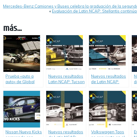
Mercedes-Benz Camiones y Buses celebra la graduación de la segund
«
Evaluación de Latin NCAP: Stellantis continú
más...
Prueba «auto a
Nuevos resultados
Nuevos resultados
N
auto» de Global
Latin NCAP: Tucson
de Latin NCAP:
d
NCAP demuestra el
muestra mejoras
Volkswagen Taigun
S
doble estándar en
luego de
logra cinco
S
seguridad
evaluación.
estrellas, mientras
l
vehicular.
que Stellantis
c
confunde a los
consumidores con
el Jeep Renegade
de una estrella.
Nissan Nuevo Kicks
Nuevos resultados
Volkswagen Taos
E