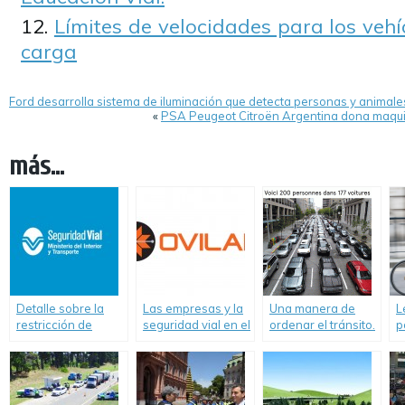
Límites de velocidades para los vehí
carga
Ford desarrolla sistema de iluminación que detecta personas y animale
«
PSA Peugeot Citroën Argentina dona maquin
más...
Detalle sobre la
Las empresas y la
Una manera de
L
restricción de
seguridad vial en el
ordenar el tránsito.
p
camiones por el
mundo. Un informe
Un excelente
u
inicio de las
de OVILAM
gráfico animado.
p
vacaciones de
b
invierno en
c