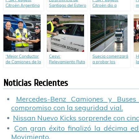
Citroën Argentina
Santiago del Estero
Citroën dio a
m
celebra el mes de
recibió el primero
conocer resultados
s
la Movilidad
de los 31 vehículos
sustentables de la
c
Sustentable
donados por PSA
tecnología «SCR»
Peugeot Citroën
Argentina a
instituciones
técnicas de todo el
país.
“Mejor Conductor
Cesvi:
Suecia comenzará
H
de Camiones de la
Relevamiento Ruta
a probar los
l
Argentina 2014″:
11 y 8, Autovía 2 y
primeros camiones
d
Rosario tiene al
Autopista
eléctricos Scania
“
primer finalista.
Panamericana
M
Noticias Recientes
Ramal Pilar
Mercedes-Benz Camiones y Buses
compromiso con la seguridad vial.
Nissan Nuevo Kicks sorprende con cinco
Con gran éxito finalizó la décima ed
Movimiento.