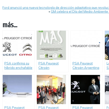
Ford anunció una nueva tecnología de dirección adaptativa que revoluc
«
GM celebra el Día del Medio Ambiente
más...
PSA confirma su
PSA Peugeot
PSA Peugeot
L
híbrido enchufable
Citroën
Citroën Argentina
S
comprometido con
celebra el mes de
r
el medio ambiente
la Movilidad
d
Sustentable
d
P
A
i
t
p
PSA Peugeot
PSA Peugeot
PSA Peugeot
F