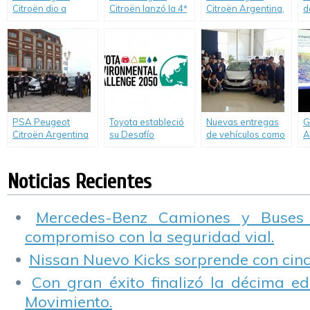
Citroën dio a
Citroën lanzó la 4ª
Citroën Argentina,
d
conocer resultados
edición de
una vez más,
d
sustentables de la
«Guardianes de la
presente en la 7ma
M
tecnología «SCR»
Seguridad Vial».
edición del Salón
I
del Automóvil de
Buenos Aires.
PSA Peugeot
Toyota estableció
Nuevas entregas
G
Citroën Argentina
su Desafío
de vehículos como
A
donó 24 vehículos
Ambiental 2050
herramientas de
p
a todo el país con
estudio a
R
el programa
instituciones
S
Noticias Recientes
«Guardianes de la
técnicas de la
Educación»
mano de PSA
Peugeot Citroën
Mercedes-Benz Camiones y Buses
Argentina.
compromiso con la seguridad vial.
Nissan Nuevo Kicks sorprende con cinco
Con gran éxito finalizó la décima ed
Movimiento.