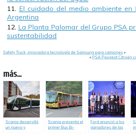
El cuidado del medio ambiente en 
Argentina
La Planta Palomar del Grupo PSA pr
sustentabilidad
Safety Truck, innovadora tecnología de Samsung para camiones
»
«
PSA Peugeot Citroën c
más...
Scania desarrolló
Scania presenta el
Ford anunció a los
S
un nuevo y
primer Bus Bi-
ganadores de las
i
moderno Bus
articulado del
Iniciativas Globales
t