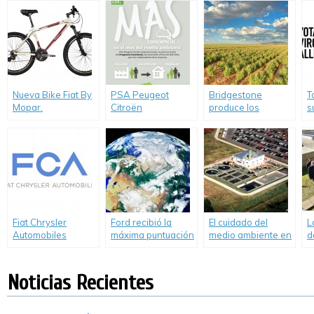
operado con GNC.
mundo impulsado a
de Innovación en
v
gas natural.
Movilidad.
e
M
Nueva Bike Fiat By
PSA Peugeot
Bridgestone
T
Mopar.
Citroën
produce los
s
comprometido con
primeros
A
el medio ambiente
neumáticos de
caucho natural
Fiat Chrysler
Ford recibió la
El cuidado del
L
Automobiles
máxima puntuación
medio ambiente en
d
reconocida entre
por sus esfuerzos
PSA Peugeot
p
los líderes
en la conservación
Citroën Argentina
p
mundiales por su
del agua.
s
Noticias Recientes
trabajo respecto al
cambio climático.