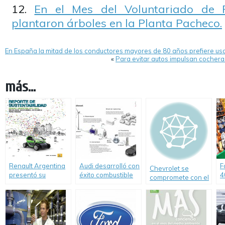
En el Mes del Voluntariado de F
plantaron árboles en la Planta Pacheco.
En España la mitad de los conductores mayores de 80 años prefiere us
«
Para evitar autos impulsan cocheras
más...
Renault Argentina
Audi desarrolló con
F
Chevrolet se
presentó su
éxito combustible
4
compromete con el
Segundo Reporte
diesel a partir del
p
Medio Ambiente.
de Sustentabilidad
dióxido de carbono
y agua