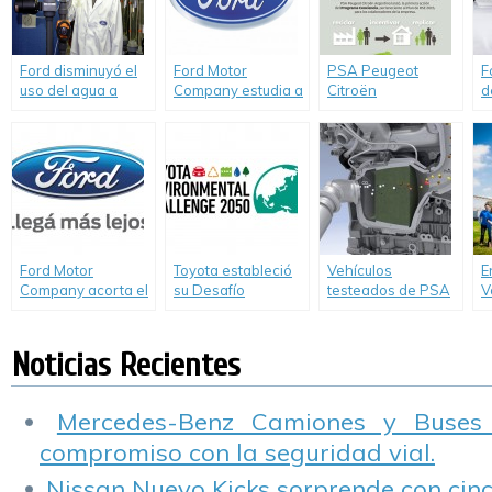
Ford disminuyó el
Ford Motor
PSA Peugeot
F
uso del agua a
Company estudia a
Citroën
d
nivel mundial un
las algas como
comprometido con
d
25% desde 2009.
potencial
el medio ambiente
M
biocombustible.
I
Ford Motor
Toyota estableció
Vehículos
E
Company acorta el
su Desafío
testeados de PSA
V
camino al futuro:
Ambiental 2050
peugeot Citroën,
F
Informe de
cumplen con las
v
sustentabilidad
normas de no
p
Noticias Recientes
2014-2015 con
contaminar.
e
resultados
P
destacados.
Mercedes-Benz Camiones y Buses
compromiso con la seguridad vial.
Nissan Nuevo Kicks sorprende con cinco