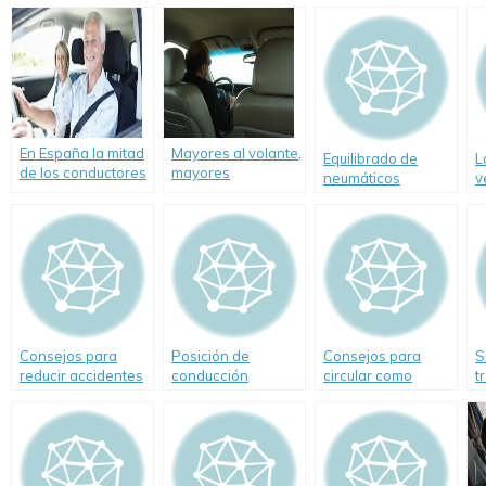
En España la mitad
Mayores al volante,
Equilibrado de
L
de los conductores
mayores
neumáticos
v
mayores de 80
precauciones
q
años prefiere usar
su vehículo antes
que el transporte
público
Consejos para
Posición de
Consejos para
S
reducir accidentes
conducción
circular como
t
por ingesta de
peatones con
¿
alcohol en las
seguridad
a
fiestas