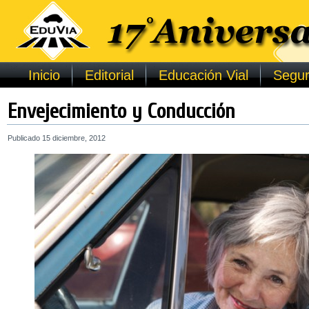
Inicio
Editorial
Educación Vial
Segur
Envejecimiento y Conducción
Publicado
15 diciembre, 2012