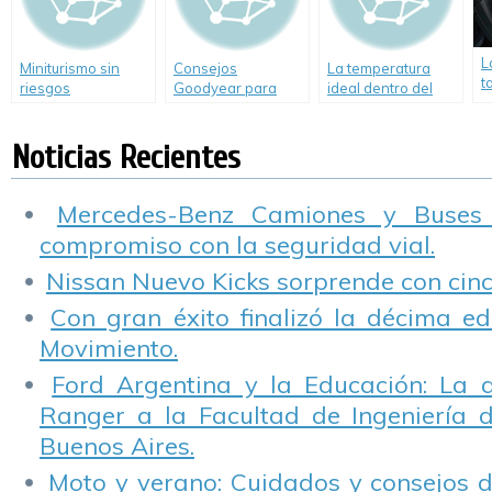
L
Miniturismo sin
Consejos
La temperatura
t
riesgos
Goodyear para
ideal dentro del
d
conductores en
auto
n
Vacaciones de
Noticias Recientes
Invierno
Mercedes-Benz Camiones y Buses
compromiso con la seguridad vial.
Nissan Nuevo Kicks sorprende con cinco
Con gran éxito finalizó la décima ed
Movimiento.
Ford Argentina y la Educación: La 
Ranger a la Facultad de Ingeniería 
Buenos Aires.
Moto y verano: Cuidados y consejos d