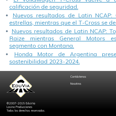
calificación de seguridad.
Nuevos resultados de Latin NCAP: 
estrellas, mientras que el T-Cross se d
Nuevos resultados de Latin NCAP: T
Raize mientras General Motors e
segmento con Montana.
Honda Motor de Argentina prese
sostenibilidad 2023-2024.
Contáctenos
Nosotros
©2007-2015 EduVia
Losino Producciones
Todos los derechos reservados.