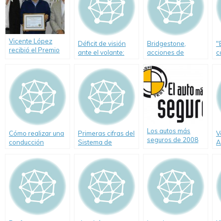
Vicente López
Déficit de visión
Bridgestone,
"
recibió el Premio
ante el volante:
acciones de
c
ABEC 2015 a la
peligro de muerte
verano en la costa
s
Seguridad Vial
argentina
t
g
Los autos más
Cómo realizar una
Primeras cifras del
V
seguros de 2008
conducción
Sistema de
A
económica y
Evaluación
"
ecológica
Permanente de
Conductores