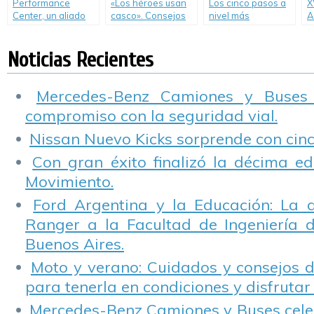
Performance
«Los héroes usan
Los cinco pasos a
X
Center, un aliado
casco». Consejos
nivel más
A
para poner el auto
de Zanella
peligrosos de
V
a punto para las
Buenos Aires
2
Noticias Recientes
vacaciones.
d
C
A
Mercedes-Benz Camiones y Buses
compromiso con la seguridad vial.
Nissan Nuevo Kicks sorprende con cinco
Con gran éxito finalizó la décima ed
Movimiento.
Ford Argentina y la Educación: La 
Ranger a la Facultad de Ingeniería 
Buenos Aires.
Moto y verano: Cuidados y consejos d
para tenerla en condiciones y disfrutar 
Mercedes-Benz Camiones y Buses cele