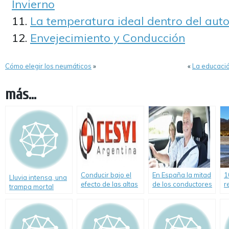
Invierno
La temperatura ideal dentro del aut
Envejecimiento y Conducción
Cómo elegir los neumáticos
»
«
La educació
más...
Conducir bajo el
En España la mitad
1
Lluvia intensa, una
efecto de las altas
de los conductores
r
trampa mortal
temperaturas
mayores de 80
c
años prefiere usar
i
su vehículo antes
que el transporte