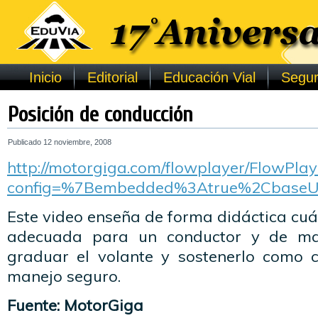
Inicio
Editorial
Educación Vial
Segur
Posición de conducción
Publicado
12 noviembre, 2008
http://motorgiga.com/flowplayer/FlowPlay
config=%7Bembedded%3Atrue%2CbaseU
Este video enseña de forma didáctica cuál
adecuada para un conductor y de man
graduar el volante y sostenerlo como 
manejo seguro.
Fuente: MotorGiga