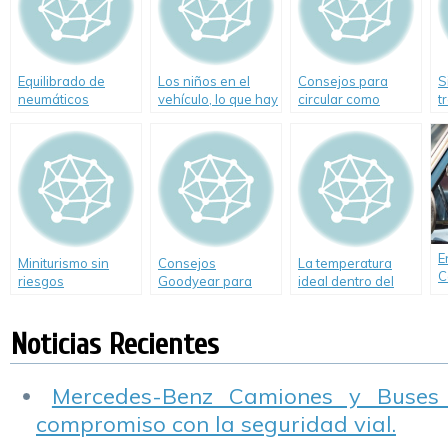
público
Equilibrado de
Los niños en el
Consejos para
S
neumáticos
vehículo, lo que hay
circular como
t
que saber
peatones con
¿
seguridad
a
E
Miniturismo sin
Consejos
La temperatura
C
riesgos
Goodyear para
ideal dentro del
conductores en
auto
Vacaciones de
Noticias Recientes
Invierno
Mercedes-Benz Camiones y Buses
compromiso con la seguridad vial.