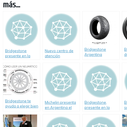
más...
Bridgestone
B
Bridgestone
Nuevo centro de
Argentina
d
presente en la
atención
presenta Exedra
A
costa durante la
Bridgestone en la
Max
c
temporada de
ciudad de Salto
n
verano
Bridgestone te
Michelin presenta
Bridgestone,
B
ayuda a elegir bien
en Argentina el
presente en la
s
tus neumáticos
Pilot Sport 3, un
Costa durante la
S
neumático que une
temporada de
l
máximo control en
verano
p