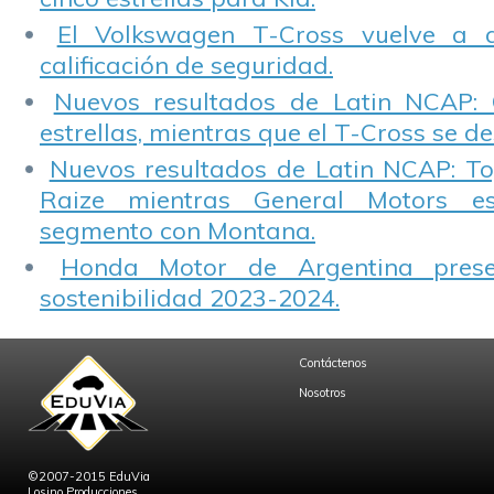
El Volkswagen T-Cross vuelve a 
calificación de seguridad.
Nuevos resultados de Latin NCAP: 
estrellas, mientras que el T-Cross se d
Nuevos resultados de Latin NCAP: T
Raize mientras General Motors e
segmento con Montana.
Honda Motor de Argentina prese
sostenibilidad 2023-2024.
Contáctenos
Nosotros
©2007-2015 EduVia
Losino Producciones