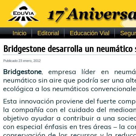
Inicio
Editorial
Educación Vial
Segur
Bridgestone desarrolla un neumático s
Publicado
23 enero, 2012
Bridgestone
, empresa líder en neumát
neumático sin aire que podría ser una alt
ecológica a los neumáticos convencionales
Esta innovación proviene del fuerte com
la compañía con el cuidado del medioa
objetivo ayudar a contribuir a una soci
con especial énfasis en tres áreas – la c
conservación de los recursos y la reduc