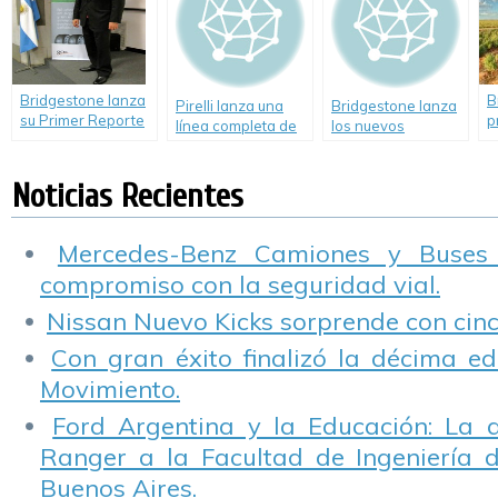
la conducción,
v
economía y
respeto al medio-
ambiente.
Bridgestone lanza
B
Pirelli lanza una
Bridgestone lanza
su Primer Reporte
p
línea completa de
los nuevos
de
p
neumáticos verdes.
neumáticos
Responsabilidad
n
Firestone
Social Empresaria
c
Noticias Recientes
Multihawk.
Mercedes-Benz Camiones y Buses
compromiso con la seguridad vial.
Nissan Nuevo Kicks sorprende con cinco
Con gran éxito finalizó la décima ed
Movimiento.
Ford Argentina y la Educación: La 
Ranger a la Facultad de Ingeniería 
Buenos Aires.