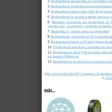
Bridgestone desarrolla un neumático sin
Bridgestone Argentina presenta Exedr
Bridgestone desarrolla «Alto & Angost
Bridgestone te ayuda a elegir bien tus 
Michelin presenta en Argentina el 
conducción, economía y respeto al medio
Neumáticos, claves para su seguridad
Bridgestone, presente en la Costa dur
Bridgestone lanza su Primer Reporte d
Pirelli lanza una línea completa de ne
Bridgestone será Patrocinador Mundia
los Juegos Olímpicos
Bridgestone produce los primeros neu
IVIA participará del XVI Congreso Argentino 
«
Corv
más...