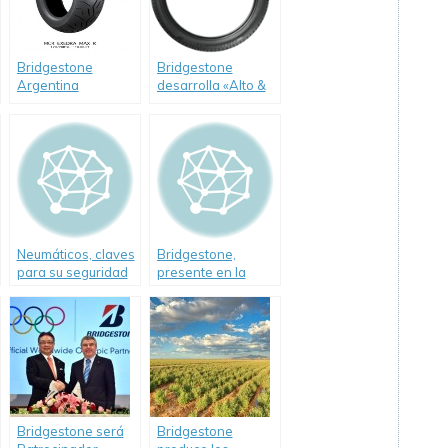
Bridgestone
Bridgestone
Argentina
desarrolla «Alto &
presenta Exedra
Angosto» un nuevo
Max
concepto en
neumáticos
Neumáticos, claves
Bridgestone,
para su seguridad
presente en la
Costa durante la
temporada de
verano
Bridgestone será
Bridgestone