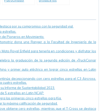
Patrocinador
produce los
Mundial Olímpico
primeros
La empresa servirá
neumáticos de
como el Neumático
caucho natural
Oficial para los
Juegos Olímpicos
staca por su compromiso con la seguridad vial.
 estrellas.
ón de Pioneros en Movimiento.
utomotriz dona una Ranger a la Facultad de Ingeniería de la
Moto Royal Enfield para tenerla en condiciones y disfrutar los
ebra la graduación de la segunda edición de «TruckCionar
ino y primer auto eléctrico en lograr cinco estrellas en Latin
continúa decepcionando con cero estrellas para el C3 Aircross.
a cuatro estrellas.
u Informe de Sustentabilidad 2023.
 de 5 estrellas en Latin NCAP.
ra las primeras cinco estrellas para Kia.
r la máxima calificación de seguridad.
ve obtiene cero estrellas, mientras que el T-Cross se destaca