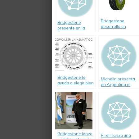
Bridgestone
Bridgestone
desarrolla un
presente en la
neumático sin aire
costa durante la
temporada de
verano
Bridgestone te
Michelin presenta
ayuda a elegir bien
en Argentina el
tus neumáticos
Pilot Sport 3, un
neumático que une
máximo control en
la conducción,
economía y
respeto al medio-
ambiente.
Bridgestone lanza
Pirelli lanza una