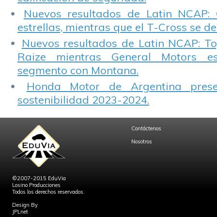
Nuevos resultados de Latin NCAP: 
estrellas, mientras que el T-Cross se d
Nuevos resultados de Latin NCAP: T
Raize mientras General Motors e
segmento con Montana.
Honda Motor de Argentina prese
sostenibilidad 2023-2024.
Contáctenos
Nosotros
©2007-2015 EduVia
Losino Producciones
Todos los derechos reservados.
Design By
JPLnet