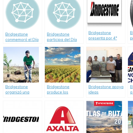
Bridgestone
B
Bridgestone
Bridgestone
presenta por 4°
p
conmemoró el Día
participa del Día
año consecutivo
t
Nacional de la
Nacional de la
los resultados de
m
Seguridad Vial.
Seguridad Vial
su programa “Por
e
una conducción +
ecológica”
Bridgestone
Bridgestone
Bridgestone apoya
B
organizó una
produce los
ideas
a
Jornada Solidaria
primeros
transformadoras
d
en el Hogar «Un
neumáticos de
que ayudan a
B
Rinconcito de
caucho natural
cuidar el
S
Amor»
medioambiente