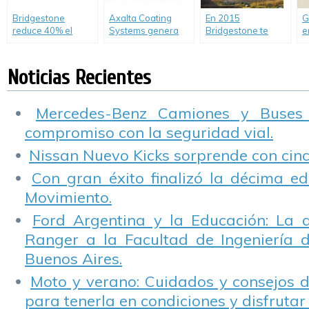
Bridgestone
Axalta Coating
En 2015
G
reduce 40% el
Systems genera
Bridgestone te
e
consumo de agua
productos
invita a viajar con
c
en su planta de
amigables con el
su nuevo Atlas de
l
Llavallol
medioambiente
Rutas
S
Noticias Recientes
c
M
A
Mercedes-Benz Camiones y Buses
compromiso con la seguridad vial.
Nissan Nuevo Kicks sorprende con cinco
Con gran éxito finalizó la décima ed
Movimiento.
Ford Argentina y la Educación: La 
Ranger a la Facultad de Ingeniería 
Buenos Aires.
Moto y verano: Cuidados y consejos d
para tenerla en condiciones y disfrutar 