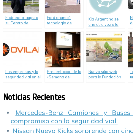
Fadeeac inaugura
Ford anunció
N
Kia Argentina se
su Centro de
tecnología de
d
une otra vez a la
capacitación de
avanzada para
t
solidaridad de
choferes en
reducir accidentes
M
“Conduciendo a
Escobar
de tránsito.
Conciencia”.
Las empresas y la
Presentación de la
Nuevo sitio web
T
seguridad vial en el
«Semana del
para la Fundación
u
mundo. Un informe
Seguro y la
de Empresa
d
de OVILAM
Prevención»
Groupe Renault.
e
“
Noticias Recientes
Mercedes-Benz Camiones y Buses
compromiso con la seguridad vial.
Nissan Nuevo Kicks sorprende con cinco