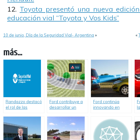
Toyota presentó una nueva edició
educación vial “Toyota y Vos Kids”
10 de junio, Día de la Seguridad Vial- Argentina
»
«
más...
Randazzo destacó
Ford contribuye a
Ford continúa
F
el rol de las
desarrollar un
innovando en
l
asociaciones de
transporte
tecnologías que
t
familiares y pidió al
inteligente y
ayudarán a
L
Congreso “que
cooperativo para el
mejorar la
l
trate el proyecto de
futuro.
movilidad del futuro
Alcohol 0 en rutas