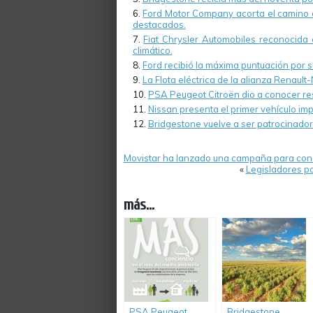
Ford Motor Company acorta el camino a
destacados.
Fiat Chrysler Automobiles reconocida 
climático.
Ford recibió la máxima puntuación por s
La Flota eléctrica de la alianza Renau
PSA Peugeot Citroën dio a conocer res
Nissan presenta el primer vehículo imp
Bridgestone vuelve a ser patrocinado
Movistar ha lanzado una campaña para concie
«
Legisladores po
más...
PSA Peugeot
Bridgestone