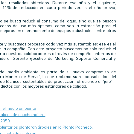
los resultados obtenidos. Durante ese año y el siguiente,
n 11% de reducción en cada período versus el año previo,
ólo se busca reducir el consumo del agua, sino que se buscan
procesos de uso más óptimos, como son la extracción para el
joras en el enfriamiento de equipos industriales; entre otros
e y buscamos procesos cada vez más sustentables: ese es el
 la compañía. Con este proyecto buscamos no sólo reducir el
r a nuestros colaboradores a través de campañas internas de
udero, Gerente Ejecutivo de Marketing, Soporte Comercial y
o del medio ambiente es parte de su nuevo compromiso de
ra Manera de Servir”, lo que reafirma su responsabilidad del
 de técnicas sustentables de producción, ofreciendo al “jefe” –
roductos con los mayores estándares de calidad.
 el medio ambiente
áticos de caucho natural
l 2050
voluntarios plantaron árboles en la Planta Pacheco.
r ciento de su Scrap