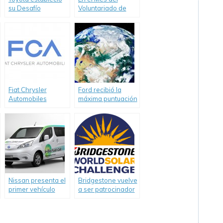
su Desafío
Voluntariado de
Ambiental 2050
Ford, 45
voluntarios
plantaron árboles
en la Planta
Pacheco.
Fiat Chrysler
Ford recibió la
Automobiles
máxima puntuación
reconocida entre
por sus esfuerzos
los líderes
en la conservación
mundiales por su
del agua.
trabajo respecto al
cambio climático.
Nissan presenta el
Bridgestone vuelve
primer vehículo
a ser patrocinador
impulsado por una
del 2017
célula de óxido
Bridgestone World
sólido de bioetanol
Solar Challenge