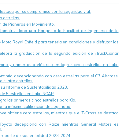
en el mundo.
staca por su compromiso con la seguridad vial.
 estrellas.
ón de Pioneros en Movimiento.
utomotriz dona una Ranger a la Facultad de Ingeniería de la
Moto Royal Enfield para tenerla en condiciones y disfrutar los
ebra la graduación de la segunda edición de «TruckCionar
ino y primer auto eléctrico en lograr cinco estrellas en Latin
continúa decepcionando con cero estrellas para el C3 Aircross.
a cuatro estrellas.
u Informe de Sustentabilidad 2023.
 de 5 estrellas en Latin NCAP.
ra las primeras cinco estrellas para Kia.
r la máxima calificación de seguridad.
ve obtiene cero estrellas, mientras que el T-Cross se destaca
Toyota decepciona con Raize mientras General Motors es
.
reporte de sostenibilidad 2023-2024.