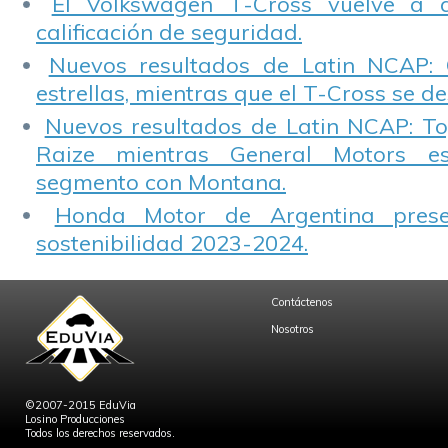
El Volkswagen T-Cross vuelve a 
calificación de seguridad.
Nuevos resultados de Latin NCAP: 
estrellas, mientras que el T-Cross se d
Nuevos resultados de Latin NCAP: T
Raize mientras General Motors e
segmento con Montana.
Honda Motor de Argentina prese
sostenibilidad 2023-2024.
Contáctenos
Nosotros
©2007-2015 EduVia
Losino Producciones
Todos los derechos reservados.