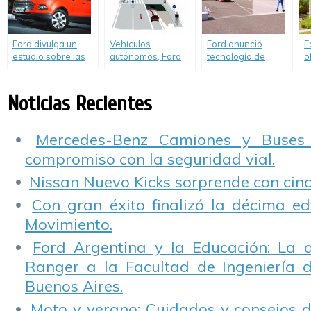
Ford divulga un
Vehículos
Ford anunció
F
estudio sobre las
autónomos, Ford
tecnología de
o
nuevas tendencias
tendrá la primera
avanzada para
s
de los
pista de testeo
reducir accidentes
r
consumidores de
de tránsito.
p
Noticias Recientes
automóviles.
v
Mercedes-Benz Camiones y Buses
compromiso con la seguridad vial.
Nissan Nuevo Kicks sorprende con cinco
Con gran éxito finalizó la décima ed
Movimiento.
Ford Argentina y la Educación: La 
Ranger a la Facultad de Ingeniería 
Buenos Aires.
Moto y verano: Cuidados y consejos d