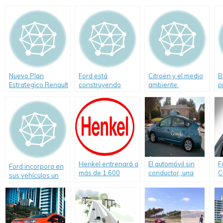
Nuevo Plan
Ford está
Citroën y el medio
B
Estrategico Renault
construyendo
ambiente.
p
2016 «Drive the
vehículos que se
c
Change»
«hablan» entre si.
t
v
Henkel entrenará a
El automóvil sin
F
Ford incorpora en
más de 1.600
conductor, una
C
sus vehículos un
mecánicos hacia
realidad cada vez
i
limitador de
fin de 2012.
más cercana
d
velocidad para
a
contribuir a la
e
seguridad vial