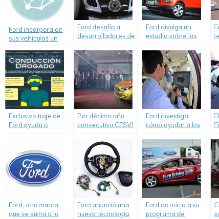
Ford desafía a
Ford divulga un
F
Ford incorpora en
desarrolladores de
estudio sobre las
t
sus vehículos un
todo el mundo a
nuevas tendencias
a
limitador de
crear aplicaciones
de los
r
velocidad para
para evitar
consumidores de
d
contribuir a la
congestionamientos
automóviles.
seguridad vial
de tránsito.
Exclusivo traje de
Por décimo año
Ford investiga
E
Ford ayuda a
consecutivo CESVI
cómo ayudar a los
F
entender las
Argentina premió a
conductores a
m
peligrosas
los autos más
administrar
e
consecuencias de
seguros 2016
situaciones de
A
conducir bajo los
stress en el tráfico
efectos de las
drogas.
Ford, otra marca
Ford anunció una
Ford da inicio a su
C
que se suma a la
nueva tecnología
programa de
s