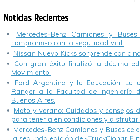
protección del
de dirección
capacitación para
#
Impenetrable
adaptativa que
jóvenes
chaqueño a través
revolucionará la
conductores.
Noticias Recientes
del reciclaje
conducción de sus
vehículos.
Mercedes-Benz Camiones y Buses
compromiso con la seguridad vial.
Nissan Nuevo Kicks sorprende con cinco
Con gran éxito finalizó la décima ed
Movimiento.
Ford Argentina y la Educación: La 
Ranger a la Facultad de Ingeniería 
Buenos Aires.
Moto y verano: Cuidados y consejos d
para tenerla en condiciones y disfrutar 
Mercedes-Benz Camiones y Buses cele
la segunda edición de «TruckCionar Fut