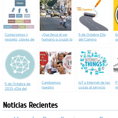
c
es la definición
correcta?
Compromiso y
¿Que lleva al ser
5 de Octubre Día
E
respeto, claves de
humano a cruzar la
del Camino
a
la Educación y
calle por donde no
E
Seguridad Vial
debe o cuando no
i
debe?
Cambiemos
IoT o Internet de las
P
5 de Octubre de
nuestro
cosas al servicio
m
2015 «Día del
comportamiento
de la prevención
S
Camino»
en la calle
de accidentes
viales
Noticias Recientes