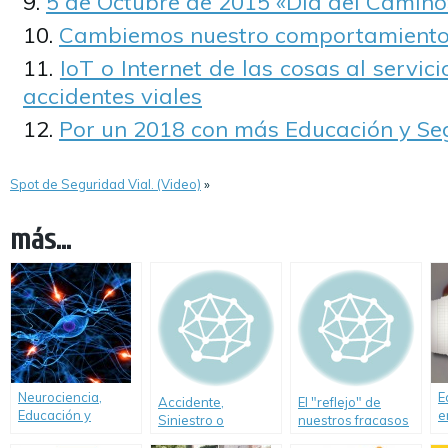
5 de Octubre de 2015 «Día del Camino
Cambiemos nuestro comportamiento e
IoT o Internet de las cosas al servic
accidentes viales
Por un 2018 con más Educación y Seg
Spot de Seguridad Vial. (Video)
»
más...
Neurociencia,
E
Accidente,
El "reflejo" de
Educación y
e
Siniestro o
nuestros fracasos
Seguridad Vial
m
Incidente vial. ¿Cuál
en Seguridad Vial