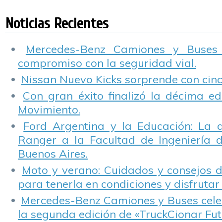
Gobierno de la
Seguridad Vial
Programa
r
ciudad de Buenos
Multiplicador de
l
Noticias Recientes
Aires
Capacitadores.
r
e
p
Mercedes-Benz Camiones y Buses
compromiso con la seguridad vial.
Nissan Nuevo Kicks sorprende con cinco
Con gran éxito finalizó la décima ed
Movimiento.
Ford Argentina y la Educación: La 
Ranger a la Facultad de Ingeniería 
Buenos Aires.
Moto y verano: Cuidados y consejos d
para tenerla en condiciones y disfrutar 
Mercedes-Benz Camiones y Buses cele
la segunda edición de «TruckCionar Fut