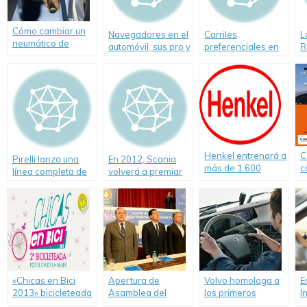
Cómo cambiar un
Navegadores en el
Carriles
L
neumático de
automóvil, sus pro y
preferenciales en
R
forma segura
sus contra
la Ciudad de
l
Buenos Aires
e
d
a
Henkel entrenará a
C
Pirelli lanza una
En 2012, Scania
más de 1.600
c
línea completa de
volverá a premiar
mecánicos hacia
s
neumáticos verdes.
al mejor conductor
fin de 2012.
p
de camiones del
S
país.
A
«Chicas en Bici
Apertura de
Volvo homologa a
E
2013» bicicleteada
Asamblea del
los primeros
I
organizada por el
Consejo Federal de
instructores del
M