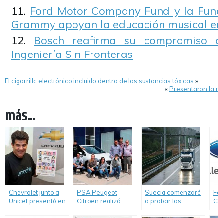
Ford Motor Company Fund y la Fund
Grammy apoyan la educación musical en
Bosch reafirma su compromiso c
Ingeniería Sin Fronteras
El cigarrillo electrónico incluido dentro de las sustancias tóxicas
»
«
Presentaron la 
más...
Chevrolet junto a
PSA Peugeot
Suecia comenzará
F
Unicef presentó en
Citroën realizó
a probar los
C
La Rural una acción
siete nuevas
primeros camiones
c