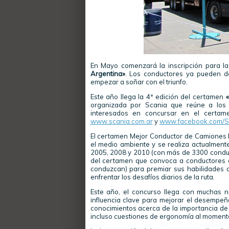
En Mayo comenzará la inscripción para l
Argentina»
. Los conductores ya pueden d
empezar a soñar con el triunfo.
Este año llega la 4ª edición del certamen
organizada por Scania que reúne a los m
interesados en concursar en el certam
www.scania.com.ar
y
www.facebook.com/S
El certamen Mejor Conductor de Camiones b
el medio ambiente y se realiza actualment
2005, 2008 y 2010 (con más de 3300 conduct
del certamen que convoca a conductores d
conduzcan) para premiar sus habilidades
enfrentar los desafíos diarios de la ruta.
Este año, el concurso llega con muchas 
influencia clave para mejorar el desempeñ
conocimientos acerca de la importancia de 
incluso cuestiones de ergonomía al momento