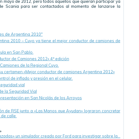
en mayo de 2012, pero todos aquellos que quieran participar ya
de Scania para ser contactados al momento de lanzarse la
es de Argentina 2010"
tina 2010 – Cuyo ya tiene el mejor conductor de camiones de
cula en San Pablo.
uctor de Camiones 2012» 4ª edición
 Camiones de la Regional Cuyo.
a su certamen «Mejor conductor de camiones Argentina 2012»
trol de inflado y presión en el celular.
seguridad vial
de la Seguridad Vial
presentación en San Nicolás de los Arroyos
ción de RSE junto a «Las Manos que Ayudan» lograron concretar
de calle.
»
azadas» un simulador creado por Ford para investigar sobre la…