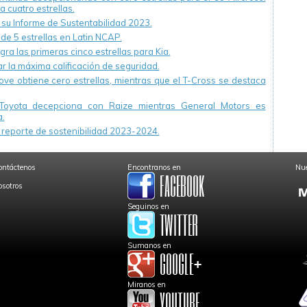
a cuatro estrellas.
u Informe de Sustentabilidad 2023.
 de 5 estrellas en Latin NCAP.
ra las primeras cinco estrellas para Kia.
r la máxima calificación de seguridad.
ve obtiene cero estrellas, mientras que el T-Cross se destaca
Toyota decepciona con Raize mientras General Motors es
.
reporte de sostenibilidad 2023-2024.
ontáctenos
Encontranos en
Nue
osotros
Seguinos en
Sumanos en
Miranos en