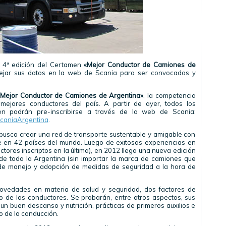
a 4ª edición del Certamen
«Mejor Conductor de Camiones de
ejar sus datos en la web de Scania para ser convocados y
«Mejor Conductor de Camiones de Argentina»
, la competencia
ejores conductores del país. A partir de ayer, todos los
en podrán pre-inscribirse a través de la web de Scania:
caniaArgentina
.
usca crear una red de transporte sustentable y amigable con
e en 42 países del mundo. Luego de exitosas experiencias en
ores inscriptos en la última), en 2012 llega una nueva edición
e toda la Argentina (sin importar la marca de camiones que
 de manejo y adopción de medidas de seguridad a la hora de
novedades en materia de salud y seguridad, dos factores de
o de los conductores. Se probarán, entre otros aspectos, sus
un buen descanso y nutrición, prácticas de primeros auxilios e
 de la conducción.