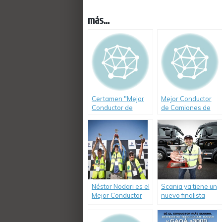
más...
Certamen "Mejor
Mejor Conductor
Conductor de
de Camiones de
Camiones de
Argentina 2010 –
Argentina 2010"
Cuyo ya tiene el
mejor conductor de
camiones de la
región.
Néstor Nodari es el
Scania ya tiene un
Mejor Conductor
nuevo finalista
de Camiones de la
para su certamen
Regional Cuyo.
«Mejor conductor