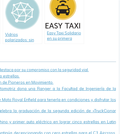
presión en el
celular.
Easy Taxi Solidario
Vidrios
en su primera
polarizados: sin
acción de RSE
ventajas
junto a «Las Manos
que Ayudan»
lograron concretar
1.570 viandas para
staca por su compromiso con la seguridad vial.
personas en
 estrellas.
situación de calle.
ón de Pioneros en Movimiento.
utomotriz dona una Ranger a la Facultad de Ingeniería de la
Moto Royal Enfield para tenerla en condiciones y disfrutar los
ebra la graduación de la segunda edición de «TruckCionar
ino y primer auto eléctrico en lograr cinco estrellas en Latin
continúa decepcionando con cero estrellas para el C3 Aircross.