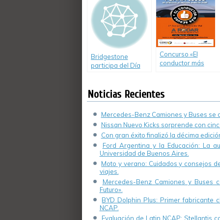
de camiones
Argentina 2012»
Concurso «El
Bridgestone
conductor más
participa del Día
seguro»,
Nacional de la
presentación en
Seguridad Vial
San Nicolás de los
Noticias Recientes
Arroyos
Mercedes-Benz Camiones y Buses se de
Nissan Nuevo Kicks sorprende con cinco
Con gran éxito finalizó la décima edici
Ford Argentina y la Educación: La a
Universidad de Buenos Aires.
Moto y verano: Cuidados y consejos de 
viajes.
Mercedes-Benz Camiones y Buses cel
Futuro».
BYD Dolphin Plus: Primer fabricante ch
NCAP.
Evaluación de Latin NCAP: Stellantis 