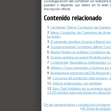
La inauguración del certamen se realizará 
pueden ir dejando sus datos en la web 
inscripción oficial.
Contenido relacionado
Certamen "Mejor Conductor de Camion
Mejor Conductor de Camiones de Argen
la región.
El segundo ómnibus Scania a Etanol cir
Scania presentó Certamen «Mejor Cond
Néstor Nodari es el Mejor Conductor de
Scania ya tiene un nuevo finalista par
Continental, Neumáticos Inteligentes: Con
Allianz y Cesvi capacitan a jóvenes en 
Bridgestone participa del Día Nacional 
Concurso «El conductor más seguro», 
Vidrios polarizados: sin ventajas
Easy Taxi Solidario en su primera ac
1.570 viandas para personas en situación 
Fin de semana largo y conducción nocturna
«
El «Traje de embar