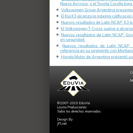
Nuevo Aircross, y el Toyota Corolla baja 
Volkswagen Group Argentina presenta s
El Kia K3 alcanza la máxima calificación
Nuevos resultados de Latin NCAP: K3 log
El Volkswagen T-Cross vuelve a alcanza
Nuevos resultados de Latin NCAP: Groo
en seguridad.
Nuevos resultados de Latin NCAP: 
referencia en su segmento con Montana
Honda Motor de Argentina presentó su 
C
N
©2007-2015 EduVia
Losino Producciones
Todos los derechos reservados.
Design By
JPLnet