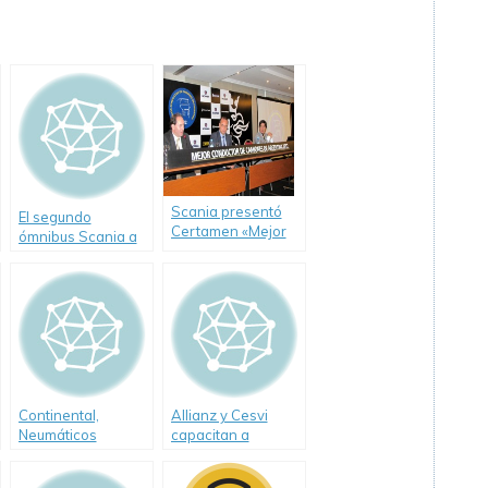
Scania presentó
El segundo
Certamen «Mejor
ómnibus Scania a
Conductor de
Etanol circula en
Camiones 2012» 4ª
San Pablo.
edición
Continental,
Allianz y Cesvi
Neumáticos
capacitan a
Inteligentes:
jóvenes en
Control de inflado y
seguridad vial