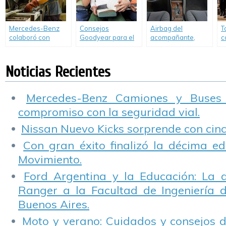
destacados.
Mercedes-Benz
Consejos
Airbag del
T
colaboró con
Goodyear para el
acompañante,
c
Vivienda Digna y
manejo seguro en
invento de
e
Fundación Danone
vacaciones
Mercedes-Benz,
a
en la realización de
cumple 30 años
Noticias Recientes
mobiliario para
comedores
comunitarios.
Mercedes-Benz Camiones y Buses
compromiso con la seguridad vial.
Nissan Nuevo Kicks sorprende con cinco
Con gran éxito finalizó la décima ed
Movimiento.
Ford Argentina y la Educación: La 
Ranger a la Facultad de Ingeniería 
Buenos Aires.
Moto y verano: Cuidados y consejos d