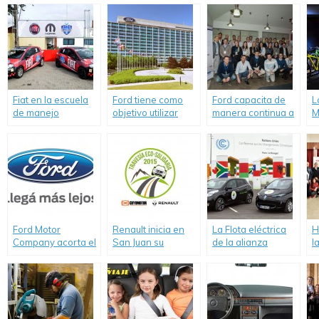
Fiat en la escuela
Ford tiene como
Ford capacita de
L
de manejo
objetivo utilizar
manera continua a
M
“Driver’s
solamente agua
sus
s
Experience”.
reciclada en la
concesionarios.
producción de sus
vehículos.
Ford Motor
Renault inicia en
La Flota eléctrica
H
Company acorta el
San Juan su
de la alianza
l
camino al futuro:
Tercera Travesía
Renault-Nissan
d
Informe de
Eco Solidaria
cubrió 175.000 Km
“
sustentabilidad
cero emsión
M
2014-2015 con
durante la COP21
resultados