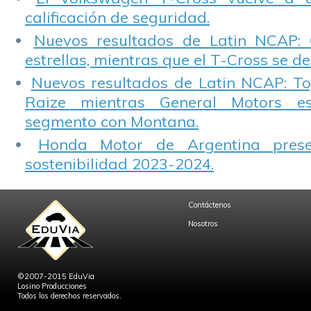
calificación de seguridad.
Nuevos resultados de Latin NCAP: 
estrellas, mientras que el T-Cross se d
Nuevos resultados de Latin NCAP: T
Raize mientras General Motors e
segmento con Montana.
Honda Motor de Argentina prese
sostenibilidad 2023-2024.
Contáctenos
Nosotros
©2007-2015 EduVia
Losino Producciones
Todos los derechos reservados.