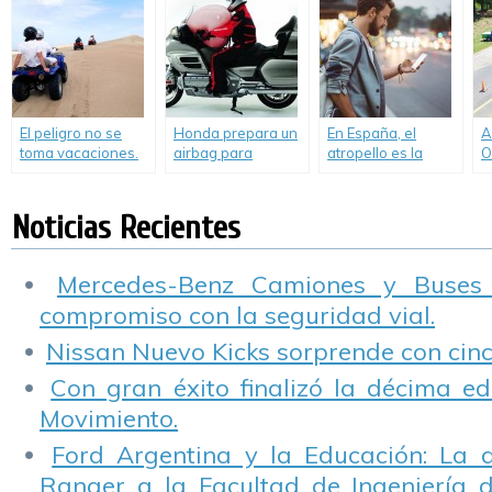
denominada
d
Drivies
El peligro no se
Honda prepara un
En España, el
A
toma vacaciones.
airbag para
atropello es la
O
Informe de CESVI
scooters
segunda causa de
2
sobre el uso de
muerte a causa del
Cuatriciclos.
tránsito
Noticias Recientes
Mercedes-Benz Camiones y Buses
compromiso con la seguridad vial.
Nissan Nuevo Kicks sorprende con cinco
Con gran éxito finalizó la décima ed
Movimiento.
Ford Argentina y la Educación: La 
Ranger a la Facultad de Ingeniería 