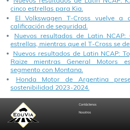
Nuevos resultados de Latin NCAP: K
cinco estrellas para Kia.
El Volkswagen T-Cross vuelve a 
calificación de seguridad.
Nuevos resultados de Latin NCAP: 
estrellas, mientras que el T-Cross se d
Nuevos resultados de Latin NCAP: T
Raize mientras General Motors e
segmento con Montana.
Honda Motor de Argentina prese
sostenibilidad 2023-2024.
Contáctenos
Nosotros