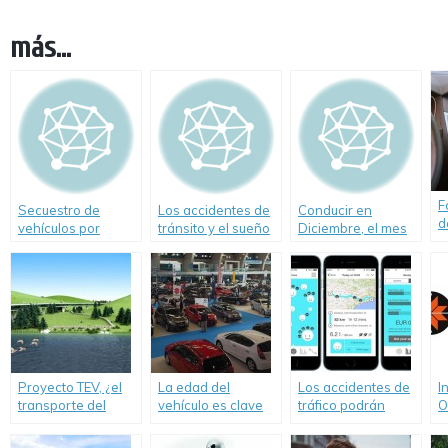
más...
F
Secuestro de
Los accidentes de
Conducir en
d
vehículos por
tránsito y el sueño
Diciembre, el mes
t
exceso de
inadecuado
más peligroso del
c
velocidad
año
p
c
d
Proyecto TEV, ¿el
La edad del
Los accidentes de
I
transporte del
vehículo es clave
tráfico podrán
O
futuro?
para nuestra
evitar gracias a
m
seguridad
una App
á