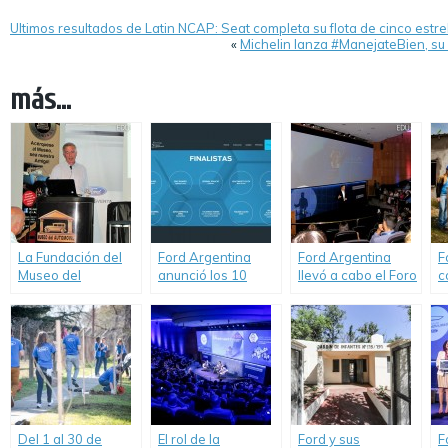
Ultimos resultados de Latin NCAP: Seat completa su flota de cinco estre
«
Michelin lanza #ManejateBien, su
más...
La Fundación del
Ford Argentina
Ford Argentina
F
Museo del
anunció los 10
llevó a cabo el Foro
c
Automóvil llevó a
finalistas del
Futuro de la
d
cabo una charla
Concurso Futuro de
Movilidad.
f
sobre Seguridad
la Movilidad
e
Vial.
Del 1 al 30 de
El rol de la
Ford y sus
F