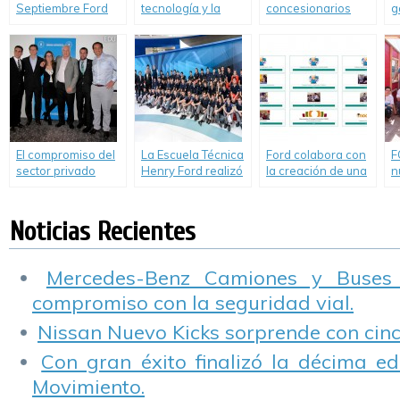
Septiembre Ford
tecnología y la
concesionarios
g
Argentina lleva a
infraestructura
reinauguraron la
I
cabo el Mes del
inteligente en el
21ª Escuela Rural.
d
Voluntariado
Futuro de la
M
Global.
Movilidad.
El compromiso del
La Escuela Técnica
Ford colabora con
F
sector privado
Henry Ford realizó
la creación de una
n
frente a los nuevos
la Feria de Ciencias
plataforma de
a
retos de la
2015.
educación a
C
Seguridad Vial en
distancia para la
Noticias Recientes
la Argentina.
Fundación CONIN.
Mercedes-Benz Camiones y Buses
compromiso con la seguridad vial.
Nissan Nuevo Kicks sorprende con cinco
Con gran éxito finalizó la décima ed
Movimiento.