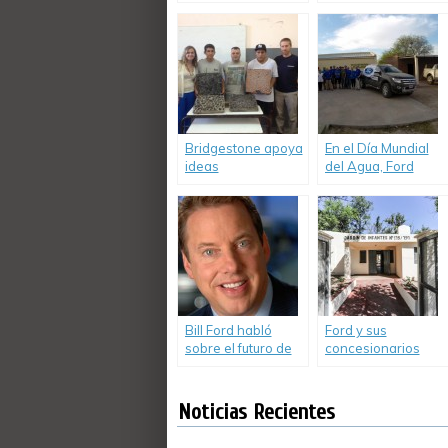
para asegurar el
Mercedes-Benz
Futuro de la
Argentina líder en
Movilidad
gestión
sustentable
Bridgestone apoya
En el Día Mundial
ideas
del Agua, Ford
transformadoras
renovó su
que ayudan a
compromiso con
cuidar el
quienes más la
medioambiente
necesitan.
Bill Ford habló
Ford y sus
sobre el futuro de
concesionarios
la movilidad.
reinauguraron la
21ª Escuela Rural.
Noticias Recientes