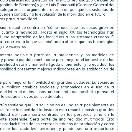
ablo Bereciartúa (Director del Instituto Tecnológico de Buenos
rgentina de Siemens) y José Luis Romanutti (Gerente General del
esplegaron sus argumentos acerca de por qué los sistemas de
pueden contribuir a la evolución de la movilidad en el futuro.
os para la movilidad
usión actual se centra en “cómo hacer que las cosas giren en
cuanto a movilidad”. Hasta el siglo XX, las tecnologías han
 una adaptación de los individuos a los sistemas creados. El
á -contrario a lo que sucedió hasta ahora- que las tecnologías
 y no viceversa.
amente posible a partir de la inteligencia y los modelos de
o y privado puedan combinarse para mejorar el bienestar de las
vilidad está íntimamente ligada al bienestar y la equidad: los
ovilidad presentan mejores indicadores en la satisfacción de
ve para mejorar la movilidad en grandes ciudades. La sociedad
que implican cambios sociales y económicos en el uso de la
 el Internet de las cosas, un concepto que posibilita pensar el
n la ciudad a través del uso de datos.
artúa sostiene que “La solución no es una sola: posiblemente es
 futuro de la movilidad todavía no está resuelto, existen grandes
ilidad del futuro será centrada en las personas y no en la
ente sostenible. Será parte de una realidad multimodal. Esto
 producir fuera de los centros históricos de producción y cerca
a que las ciudades funcionen y puede ser una importante