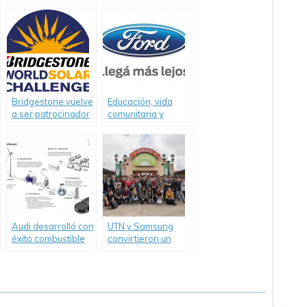
Japón, su modelo
TEDxRiodelaPlataED.
de pila de
combustible
Bridgestone vuelve
Educación, vida
a ser patrocinador
comunitaria y
del 2017
conducción segura,
Bridgestone World
son los pilares de
Solar Challenge
las acciones de
Ford en RSE.
Audi desarrolló con
UTN y Samsung
éxito combustible
convirtieron un
diesel a partir del
parque de
dióxido de carbono
diversiones en un
y agua
laboratorio al aire
libre