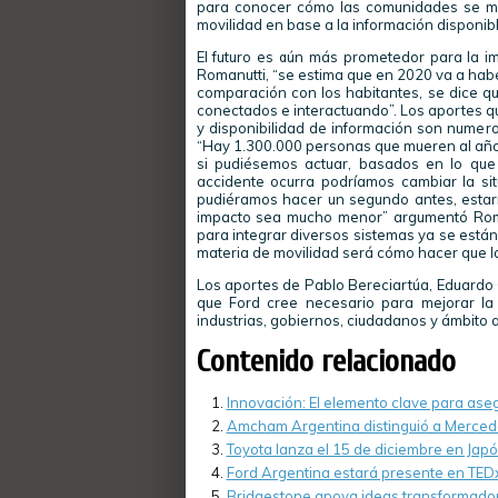
para conocer cómo las comunidades se mue
movilidad en base a la información disponibl
El futuro es aún más prometedor para la 
Romanutti, “se estima que en 2020 va a habe
comparación con los habitantes, se dice qu
conectados e interactuando”. Los aportes q
y disponibilidad de información son numero
“Hay 1.300.000 personas que mueren al año p
si pudiésemos actuar, basados en lo qu
accidente ocurra podríamos cambiar la si
pudiéramos hacer un segundo antes, estarí
impacto sea mucho menor” argumentó Roman
para integrar diversos sistemas ya se están
materia de movilidad será cómo hacer que la 
Los aportes de Pablo Bereciartúa, Eduardo 
que Ford cree necesario para mejorar la 
industrias, gobiernos, ciudadanos y ámbito
Contenido relacionado
Innovación: El elemento clave para aseg
Amcham Argentina distinguió a Mercede
Toyota lanza el 15 de diciembre en Japó
Ford Argentina estará presente en TED
Bridgestone apoya ideas transformador