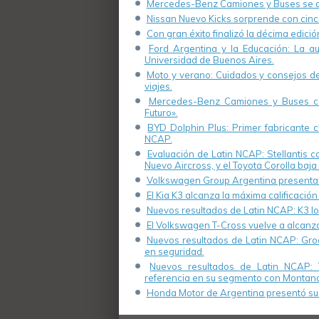
Mercedes-Benz Camiones y Buses se de
Nissan Nuevo Kicks sorprende con cinco
Con gran éxito finalizó la décima edici
Ford Argentina y la Educación: La a
Universidad de Buenos Aires.
Moto y verano: Cuidados y consejos de 
viajes.
Mercedes-Benz Camiones y Buses cel
Futuro».
BYD Dolphin Plus: Primer fabricante ch
NCAP.
Evaluación de Latin NCAP: Stellantis 
Nuevo Aircross, y el Toyota Corolla baja 
Volkswagen Group Argentina presenta s
El Kia K3 alcanza la máxima calificación
Nuevos resultados de Latin NCAP: K3 log
El Volkswagen T-Cross vuelve a alcanza
Nuevos resultados de Latin NCAP: Groo
en seguridad.
Nuevos resultados de Latin NCAP: 
referencia en su segmento con Montana
Honda Motor de Argentina presentó su 