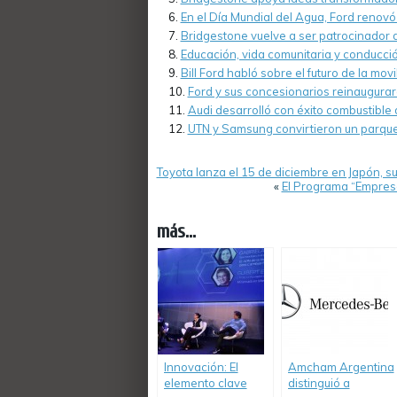
En el Día Mundial del Agua, Ford renov
Bridgestone vuelve a ser patrocinador 
Educación, vida comunitaria y conducció
Bill Ford habló sobre el futuro de la movi
Ford y sus concesionarios reinauguraro
Audi desarrolló con éxito combustible 
UTN y Samsung convirtieron un parque d
Toyota lanza el 15 de diciembre en Japón, s
«
El Programa “Empres
más...
Innovación: El
Amcham Argentina
elemento clave
distinguió a