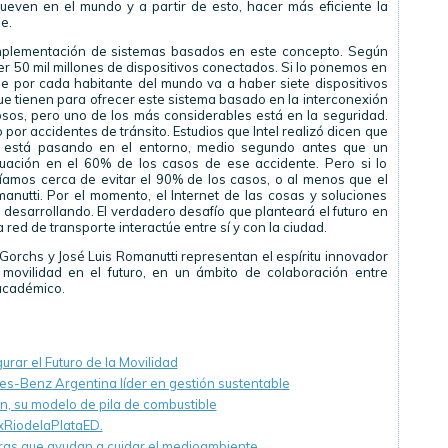
ven en el mundo y a partir de esto, hacer más eficiente la
e.
implementación de sistemas basados en este concepto. Según
r 50 mil millones de dispositivos conectados. Si lo ponemos en
e por cada habitante del mundo va a haber siete dispositivos
ue tienen para ofrecer este sistema basado en la interconexión
sos, pero uno de los más considerables está en la seguridad.
or accidentes de tránsito. Estudios que Intel realizó dicen que
e está pasando en el entorno, medio segundo antes que un
tuación en el 60% de los casos de ese accidente. Pero si lo
amos cerca de evitar el 90% de los casos, o al menos que el
utti. Por el momento, el Internet de las cosas y soluciones
 desarrollando. El verdadero desafío que planteará el futuro en
red de transporte interactúe entre sí y con la ciudad.
Gorchs y José Luis Romanutti representan el espíritu innovador
movilidad en el futuro, en un ámbito de colaboración entre
 académico.
urar el Futuro de la Movilidad
s-Benz Argentina líder en gestión sustentable
n, su modelo de pila de combustible
xRiodelaPlataED.
as que ayudan a cuidar el medioambiente