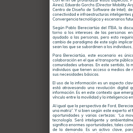
Con el fin de profundizar estos aspectos, P
Aires), Eduardo Gorchs (Director Mobility A
Centro de Diseño de Software de Intel), d
conectividad e infraestructuras inteligentes 
Convergencia tecnológica y escenarios futur
Según Pablo Bereciartúa del ITBA, la disc
torno a los intereses de las personas en 
ayudado a las personas, pero esto requirió
cambio de paradigma de este siglo implicar
sean las que se subordinen a los individuos,
Para Bereciartúa, este escenario es únic
colaboración en el que el transporte públic
comunidades urbanas. En este sentido, la mo
individuos que tienen acceso a medios de m
sus necesidades básicas.
El uso de la información es un aspecto cla
está atravesando una revolución digital 
información. Es en este contexto que emerge
vínculo entre la movilidad y la inteligencia e
Al igual que la perspectiva de Ford, Bereci
una matriz”. Y si bien según este experto el
oportunidades y varias certezas: “La mov
tecnología. Será inteligente y ambientalm
significa enormes oportunidades, tales como
de la demanda. Es un activo clave, par