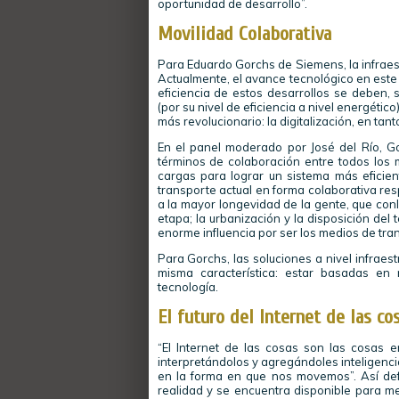
oportunidad de desarrollo”.
Movilidad Colaborativa
Para Eduardo Gorchs de Siemens, la infraestr
Actualmente, el avance tecnológico en este 
eficiencia de estos desarrollos se deben, s
(por su nivel de eficiencia a nivel energétic
más revolucionario: la digitalización, en ta
En el panel moderado por José del Río, Go
términos de colaboración entre todos los m
cargas para lograr un sistema más eficien
transporte actual en forma colaborativa re
a la mayor longevidad de la gente, que conl
etapa; la urbanización y la disposición del t
enorme influencia por ser los medios de tr
Para Gorchs, las soluciones a nivel infrae
misma característica: estar basadas en
tecnología.
El futuro del Internet de las co
“El Internet de las cosas son las cosas
interpretándolos y agregándoles inteligenc
en la forma en que nos movemos”. Así defi
realidad y se encuentra disponible para mejo