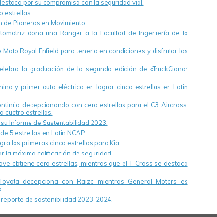
staca por su compromiso con la seguridad vial.
 estrellas.
ón de Pioneros en Movimiento.
utomotriz dona una Ranger a la Facultad de Ingeniería de la
Moto Royal Enfield para tenerla en condiciones y disfrutar los
ebra la graduación de la segunda edición de «TruckCionar
ino y primer auto eléctrico en lograr cinco estrellas en Latin
continúa decepcionando con cero estrellas para el C3 Aircross.
a cuatro estrellas.
u Informe de Sustentabilidad 2023.
 de 5 estrellas en Latin NCAP.
ra las primeras cinco estrellas para Kia.
r la máxima calificación de seguridad.
ve obtiene cero estrellas, mientras que el T-Cross se destaca
Toyota decepciona con Raize mientras General Motors es
.
reporte de sostenibilidad 2023-2024.