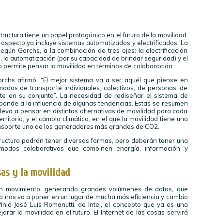
uctura tiene un papel protagónico en el futuro de la movilidad.
aspecto ya incluye sistemas automatizados y electrificados. La
egún Gorchs, a la combinación de tres ejes: la electrificación
o), la automatización (por su capacidad de brindar seguridad) y el
nto permite pensar la movilidad en términos de colaboración.
rchs afirmó: “El mejor sistema va a ser aquél que piense en
odos de transporte individuales, colectivos, de personas, de
te en su conjunto”. La necesidad de rediseñar el sistema de
sponde a la influencia de algunas tendencias. Estas se resumen
leva a pensar en distintas alternativas de movilidad para cada
erritorio; y el cambio climático, en el que la movilidad tiene una
ansporte uno de los generadores más grandes de CO2.
structura podrán tener diversas formas, pero deberán tener una
 modos colaborativos que combinen energía, información y
sas y la movilidad
 en movimiento, generando grandes volúmenes de datos, que
ia nos va a poner en un lugar de mucha más eficiencia y cambio
nió José Luis Romanutti, de Intel, el concepto que ya es una
rar la movilidad en el futuro. El Internet de las cosas servirá