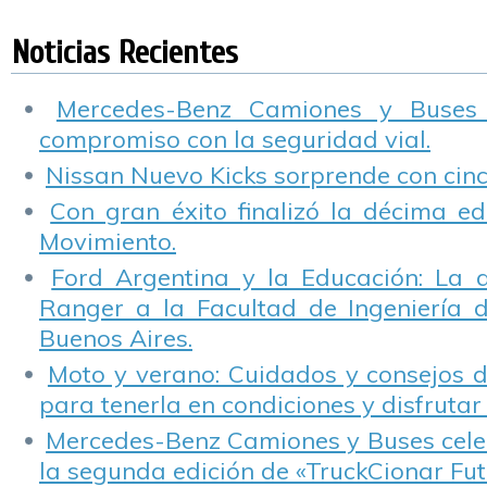
campaña con
inteligente en el
de Innovación en
S
participación de
Futuro de la
Movilidad.
r
Noticias Recientes
Cesvi Argentina
Movilidad.
c
Mercedes-Benz Camiones y Buses
compromiso con la seguridad vial.
Nissan Nuevo Kicks sorprende con cinco
Con gran éxito finalizó la décima ed
Movimiento.
Ford Argentina y la Educación: La 
Ranger a la Facultad de Ingeniería 
Buenos Aires.
Moto y verano: Cuidados y consejos d
para tenerla en condiciones y disfrutar 
Mercedes-Benz Camiones y Buses cele
la segunda edición de «TruckCionar Fut