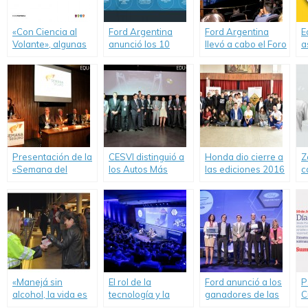
«Con Ciencia al
Ford Argentina
Ford Argentina
E
Volante», algunas
anunció los 10
llevó a cabo el Foro
a
ideas para
finalistas del
Futuro de la
E
conducir más
Concurso Futuro de
Movilidad.
i
seguros
la Movilidad
Presentación de la
CESVI distinguió a
Honda dio cierre a
Z
«Semana del
los Autos Más
las ediciones 2016
c
Seguro y la
Seguros de 2015
de “Pacto Vial” y
f
Prevención»
“Pioneros en
c
Movimiento”.
«Manejá sin
El rol de la
Ford anunció a los
P
alcohol, la vida es
tecnología y la
ganadores de las
C
frágil», nueva
infraestructura
Iniciativas Globales
c