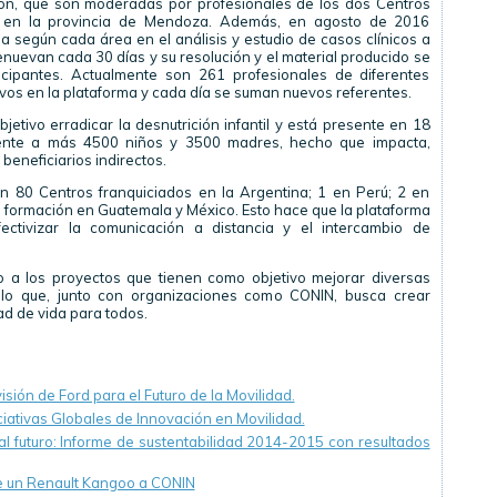
estión, que son moderadas por profesionales de los dos Centros
 en la provincia de Mendoza. Además, en agosto de 2016
a según cada área en el análisis y estudio de casos clínicos a
enuevan cada 30 días y su resolución y el material producido se
icipantes. Actualmente son 261 profesionales de diferentes
ivos en la plataforma y cada día se suman nuevos referentes.
etivo erradicar la desnutrición infantil y está presente en 18
mente a más 4500 niños y 3500 madres, hecho que impacta,
beneficiarios indirectos.
on 80 Centros franquiciados en la Argentina; 1 en Perú; 2 en
en formación en Guatemala y México. Esto hace que la plataforma
ctivizar la comunicación a distancia y el intercambio de
 a los proyectos que tienen como objetivo mejorar diversas
ello que, junto con organizaciones como CONIN, busca crear
d de vida para todos.
sión de Ford para el Futuro de la Movilidad.
ciativas Globales de Innovación en Movilidad.
l futuro: Informe de sustentabilidad 2014-2015 con resultados
 un Renault Kangoo a CONIN