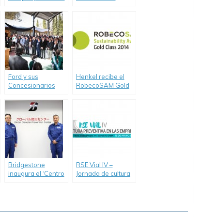
camino al futuro:
nuevamente un
Informe de
Renault Kangoo a
sustentabilidad
CONIN
2014-2015 con
resultados
destacados.
Ford y sus
Henkel recibe el
Concesionarios
RobecoSAM Gold
reinauguraron en
Class Award.
San Juan su
Escuela Rural
Número 25.
Bridgestone
RSE Vial IV –
inaugura el ‘Centro
Jornada de cultura
Global para la
preventiva en las
Prevención de
empresas
Desastres’