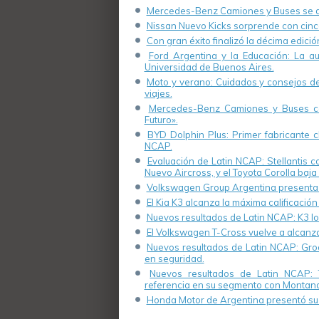
Mercedes-Benz Camiones y Buses se de
Nissan Nuevo Kicks sorprende con cinco
Con gran éxito finalizó la décima edici
Ford Argentina y la Educación: La a
Universidad de Buenos Aires.
Moto y verano: Cuidados y consejos de 
viajes.
Mercedes-Benz Camiones y Buses cel
Futuro».
BYD Dolphin Plus: Primer fabricante ch
NCAP.
Evaluación de Latin NCAP: Stellantis 
Nuevo Aircross, y el Toyota Corolla baja 
Volkswagen Group Argentina presenta s
El Kia K3 alcanza la máxima calificación
Nuevos resultados de Latin NCAP: K3 log
El Volkswagen T-Cross vuelve a alcanza
Nuevos resultados de Latin NCAP: Groo
en seguridad.
Nuevos resultados de Latin NCAP: 
referencia en su segmento con Montana
Honda Motor de Argentina presentó su 