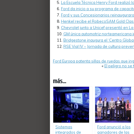
La Escuela Técnica Henry Ford realizó l
Ford da inicio a su programa de capaci
Ford y sus Concesionarios reinauguraro
Henkel recibe el RobecoSAM Gold Clas
Chevrolet junto a Unicef presentó en La
GM única automotriz norteamericana in
Bridgestone inaugura el ‘Centro Globa
RSE Vial IV – Jornada de cultura preve
Ford Europa patenta sillas de ruedas que 
«
El peligro no se
más...
Sistemas
Ford anunció a los
integrados de
ganadores de las