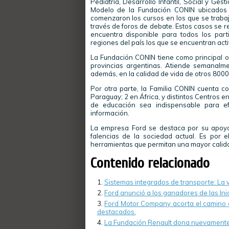
Pediatría, Desarrollo Infantil, Social y G
Modelo de la Fundación CONIN ubicados
comenzaron los cursos en los que se trabaj
través de foros de debate. Estos casos se r
encuentra disponible para todos los part
regiones del país los que se encuentran act
La Fundación CONIN tiene como principal obj
provincias argentinas. Atiende semanal
además, en la calidad de vida de otros 8000 
Por otra parte, la Familia CONIN cuenta c
Paraguay; 2 en África, y distintos Centros 
de educación sea indispensable para efe
información.
La empresa Ford se destaca por su apoyo
falencias de la sociedad actual. Es por 
herramientas que permitan una mayor calida
Contenido relacionado
Sistemas integrados de transporte: La vi
Ford anunció a los ganadores de las Ini
Ford Motor Company acorta el camino a
destacados.
La Fundación Renault dona nuevamente