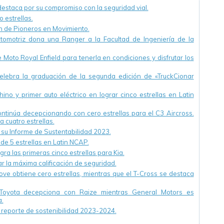
staca por su compromiso con la seguridad vial.
 estrellas.
ón de Pioneros en Movimiento.
utomotriz dona una Ranger a la Facultad de Ingeniería de la
Moto Royal Enfield para tenerla en condiciones y disfrutar los
ebra la graduación de la segunda edición de «TruckCionar
ino y primer auto eléctrico en lograr cinco estrellas en Latin
continúa decepcionando con cero estrellas para el C3 Aircross.
a cuatro estrellas.
u Informe de Sustentabilidad 2023.
 de 5 estrellas en Latin NCAP.
ra las primeras cinco estrellas para Kia.
r la máxima calificación de seguridad.
ve obtiene cero estrellas, mientras que el T-Cross se destaca
Toyota decepciona con Raize mientras General Motors es
.
reporte de sostenibilidad 2023-2024.