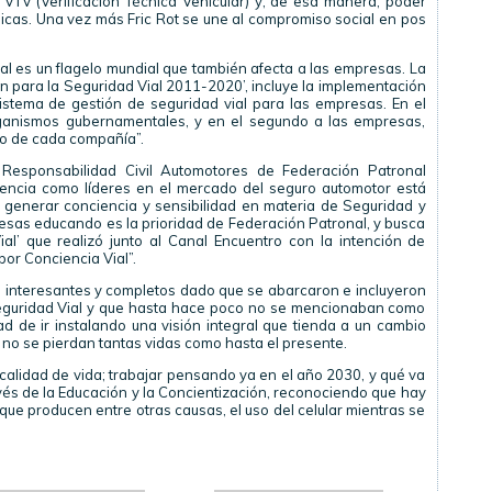
a VTV (Verificación Técnica Vehicular) y, de esa manera, poder
nicas. Una vez más Fric Rot se une al compromiso social en pos
l es un flagelo mundial que también afecta a las empresas. La
n para la Seguridad Vial 2011-2020’, incluye la implementación
stema de gestión de seguridad vial para las empresas. En el
rganismos gubernamentales, y en el segundo a las empresas,
rno de cada compañía”.
e Responsabilidad Civil Automotores de Federación Patronal
encia como líderes en el mercado del seguro automotor está
 generar conciencia y sensibilidad en materia de Seguridad y
resas educando es la prioridad de Federación Patronal, y busca
al’ que realizó junto al Canal Encuentro con la intención de
or Conciencia Vial”.
s interesantes y completos dado que se abarcaron e incluyeron
Seguridad Vial y que hasta hace poco no se mencionaban como
d de ir instalando una visión integral que tienda a un cambio
y no se pierdan tantas vidas como hasta el presente.
alidad de vida; trabajar pensando ya en el año 2030, y qué va
vés de la Educación y la Concientización, reconociendo que hay
 que producen entre otras causas, el uso del celular mientras se