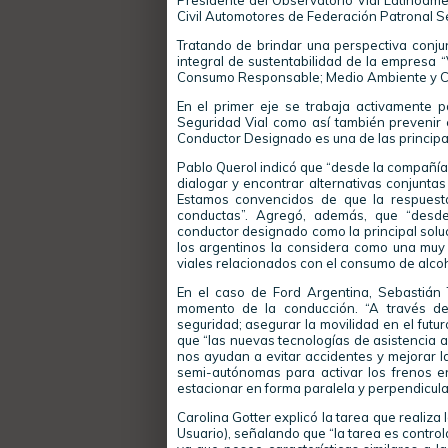
Presidente del Observatorio Vial Latinoame
Civil Automotores de Federación Patronal S
Tratando de brindar una perspectiva conju
integral de sustentabilidad de la empresa 
Consumo Responsable; Medio Ambiente y 
En el primer eje se trabaja activamente p
Seguridad Vial como así también prevenir
Conductor Designado es una de las principale
Pablo Querol indicó que “desde la compañía
dialogar y encontrar alternativas conjuntas
Estamos convencidos de que la respuest
conductas”. Agregó, además, que “desde
conductor designado como la principal solu
los argentinos la considera como una muy 
viales relacionados con el consumo de alcoh
En el caso de Ford Argentina, Sebastián T
momento de la conducción. “A través del
seguridad; asegurar la movilidad en el futur
que “las nuevas tecnologías de asistencia 
nos ayudan a evitar accidentes y mejorar 
semi-autónomas para activar los frenos e
estacionar en forma paralela y perpendicula
Carolina Gotter explicó la tarea que realiza
Usuario), señalando que “la tarea es control