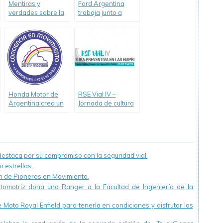
Mentiras y
Ford Argentina
verdades sobre la
trabaja junto a
Alcoholemia en la
Luchemos por la
conducción-
Vida en el
Informe de Ovilam
desarrollo de
programas de
educación y
concientización
vial.
Honda Motor de
RSE Vial IV –
Argentina crea un
Jornada de cultura
nuevo
preventiva en las
departamento
empresas
dedicado a la
Seguridad Vial
staca por su compromiso con la seguridad vial.
 estrellas.
ón de Pioneros en Movimiento.
utomotriz dona una Ranger a la Facultad de Ingeniería de la
Moto Royal Enfield para tenerla en condiciones y disfrutar los