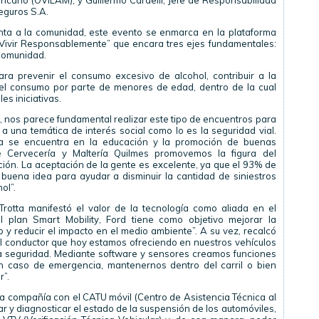
ricano (OVILAM), y Guillermo Cardelli, Jefe de Responsabilidad
eguros S.A.
nta a la comunidad, este evento se enmarca en la plataforma
“Vivir Responsablemente” que encara tres ejes fundamentales:
Comunidad.
ara prevenir el consumo excesivo de alcohol, contribuir a la
 el consumo por parte de menores de edad, dentro de la cual
s iniciativas.
, nos parece fundamental realizar este tipo de encuentros para
 a una temática de interés social como lo es la seguridad vial.
a se encuentra en la educación y la promoción de buenas
 Cervecería y Maltería Quilmes promovemos la figura del
ción. La aceptación de la gente es excelente, ya que el 93% de
buena idea para ayudar a disminuir la cantidad de siniestros
ol”.
rotta manifestó el valor de la tecnología como aliada en el
 plan Smart Mobility, Ford tiene como objetivo mejorar la
o y reducir el impacto en el medio ambiente”. A su vez, recalcó
al conductor que hoy estamos ofreciendo en nuestros vehículos
la seguridad. Mediante software y sensores creamos funciones
n caso de emergencia, mantenernos dentro del carril o bien
r”.
 la compañía con el CATU móvil (Centro de Asistencia Técnica al
ar y diagnosticar el estado de la suspensión de los automóviles,