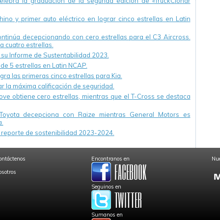
ebra la graduación de la segunda edición de «TruckCionar
ino y primer auto eléctrico en lograr cinco estrellas en Latin
continúa decepcionando con cero estrellas para el C3 Aircross.
a cuatro estrellas.
u Informe de Sustentabilidad 2023.
 de 5 estrellas en Latin NCAP.
ra las primeras cinco estrellas para Kia.
r la máxima calificación de seguridad.
ve obtiene cero estrellas, mientras que el T-Cross se destaca
Toyota decepciona con Raize mientras General Motors es
.
reporte de sostenibilidad 2023-2024.
ontáctenos
Encontranos en
Nue
osotros
Seguinos en
Sumanos en