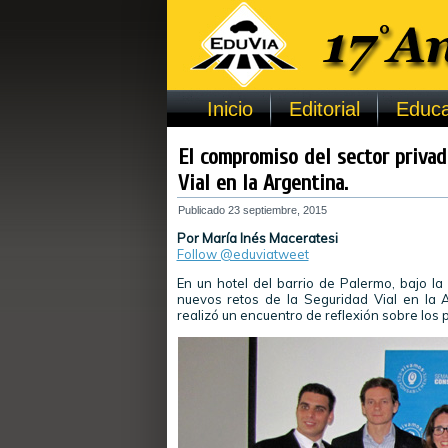
Inicio
Editorial
Educa
El compromiso del sector privad
Vial en la Argentina.
Publicado
23 septiembre, 2015
Por María Inés Maceratesi
Follow @eduviatweet
En un hotel del barrio de Palermo, bajo la
nuevos retos de la Seguridad Vial en la A
realizó un encuentro de reflexión sobre los p