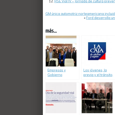
RSE Vial IV – Jornada de cultura preve
GM única automotriz norteamericana incluid
«
Ford desarrolla u
más...
Empresas y
Los jóvenes, la
Gobierno
previa y el tránsito,
compartieron
un estudio de
experiencias de
Seguros «La Caja»
RSE y Seguridad
Vial