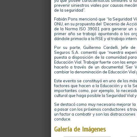
ya que posee características similares a l
prevenir siniestros viales por causas mecá
de la seguridad”.
Fabián Pons mencionó que “la Seguridad Via
ONU, en su propuesta del ‘Decenio de Acció
de la Norma ISO 39001 para generar un si
primer año se trabajó apuntando a los o
dándole primacía a la RSE y al trabajo inte
Por su parte, Guillermo Cardelli, Jefe d
Seguros S.A. comentó que “nuestra experi
puesta a disposición de la comunidad para
Educación Vial. Trabajar fuerte con las emp
hacerlo a través de un documental ‘Ser Vi
cambiar la denominación de Educación Vial p
Este evento se constituyó en uno de los má
factores que hacen a la Educación y a la 
importantes como, por ejemplo, la necesida
cultural que haga posible la Seguridad Vial 
Se destacó como muy necesario mejorar la c
a pasar con los próximos conductores a tra
un factor a combatir y son las distracciones
conduce.
Galería de Imágenes