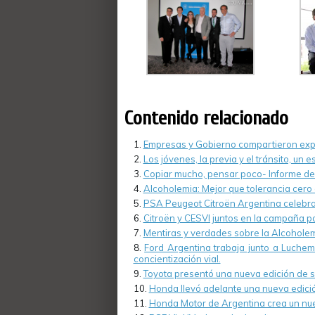
Contenido relacionado
Empresas y Gobierno compartieron expe
Los jóvenes, la previa y el tránsito, un 
Copiar mucho, pensar poco- Informe de 
Alcoholemia: Mejor que tolerancia cero 
PSA Peugeot Citroën Argentina celebra 
Citroën y CESVI juntos en la campaña pa
Mentiras y verdades sobre la Alcoholem
Ford Argentina trabaja junto a Luche
concientización vial.
Toyota presentó una nueva edición de s
Honda llevó adelante una nueva edició
Honda Motor de Argentina crea un nu