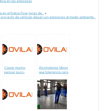
ntiva en las empresas
a en el Índice Dow Jones de…
»
n proyecto de vehículo diesel con emisiones al medio ambiente…
Copiar mucho,
Alcoholemia: Mejor
pensar poco-
que tolerancia cero
Informe de Ovilam
es la intolerancia 1
sobre proyecto
un informe de
«Alcohol Cero al
OVILAM
conducir un
vehículo»