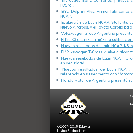
Mercedes-Benz Camiones y Buses cel
Futuro».
BYD Dolphin Plus: Primer fabricante ch
NCAP.
Evaluación de Latin NCAP: Stellantis 
Nuevo Aircross, y el Toyota Corolla baja 
Volkswagen Group Argentina presenta s
El Kia K3 alcanza la máxima calificación
Nuevos resultados de Latin NCAP: K3 log
El Volkswagen T-Cross vuelve a alcanza
Nuevos resultados de Latin NCAP: Groo
en seguridad.
Nuevos resultados de Latin NCAP: 
referencia en su segmento con Montana
Honda Motor de Argentina presentó su 
C
N
©2007-2015 EduVia
Losino Producciones