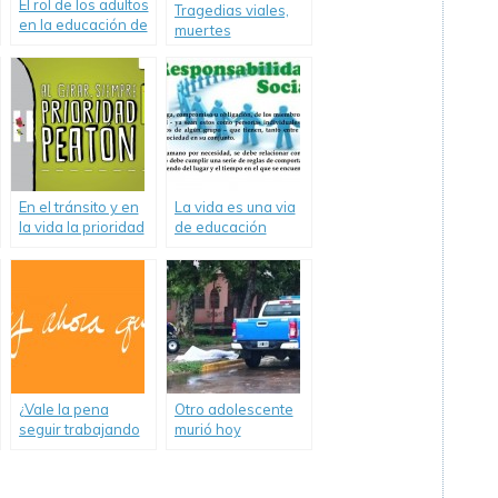
El rol de los adultos
Tragedias viales,
en la educación de
muertes
los niños y la
anunciadas. ¿Cómo
inseguridad vial
abordaremos la
solución?
En el tránsito y en
La vida es una via
la vida la prioridad
de educación
es de las personas.
permanente para
la responsabilidad
social
¿Vale la pena
Otro adolescente
seguir trabajando
murió hoy
en Educación y
conduciendo un
Seguridad Vial?-
cuatriciclo
Editorial