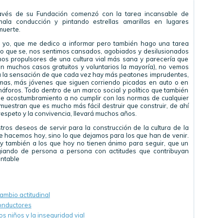
ravés de su Fundación comenzó con la tarea incansable de
ala conducción y pintando estrellas amarillas en lugares
muerte.
 yo, que me dedico a informar pero también hago una tarea
y lo que se, nos sentimos cansados, agobiados y desilusionados
 propulsores de una cultura vial más sana y parecería que
en muchos casos gratuitos y voluntarios la mayoría), no vemos
, da la sensación de que cada vez hay más peatones imprudentes,
mas, más jóvenes que siguen corriendo picadas en auto o en
máforos. Todo dentro de un marco social y político que también
e acostumbramiento a no cumplir con las normas de cualquier
 muestran que es mucho más fácil destruir que construir, de ahí
respeto y la convivencia, llevará muchos años.
os deseos de servir para la construcción de la cultura de la
ue hacemos hoy, sino lo que dejamos para los que han de venir.
 también a los que hoy no tienen ánimo para seguir, que un
iando de persona a persona con actitudes que contribuyan
entable
cambio actitudinal
onductores
os niños y la inseguridad vial