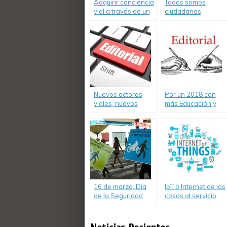
Adquirir conciencia
Todos somos
vial a través de un
ciudadanos
cambio actitudinal
peatones o
conductores
Nuevos actores
Por un 2018 con
viales, nuevos
más Educación y
problemas a
Seguridad Vial.
resolver.
16 de marzo, Día
IoT o Internet de las
de la Seguridad
cosas al servicio
Peatonal en
de la prevención
Argentina
de accidentes
viales