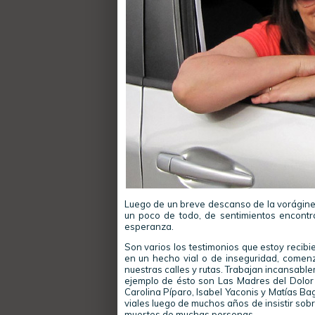
Luego de un breve descanso de la vorágine 
un poco de todo, de sentimientos encontr
esperanza.
Son varios los testimonios que estoy recibi
en un hecho vial o de inseguridad, comenz
nuestras calles y rutas. Trabajan incansable
ejemplo de ésto son Las Madres del Dolor
Carolina Píparo, Isabel Yaconis y Matías Bag
viales luego de muchos años de insistir so
muertes de muchas personas.