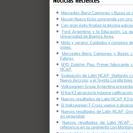
Noticias Recientes
Mercedes-Benz Camiones y Buses se de
Nissan Nuevo Kicks sorprende con cinco
Con gran éxito finalizó la décima edici
Ford Argentina y la Educación: La a
Universidad de Buenos Aires.
Moto y verano: Cuidados y consejos de 
viajes.
Mercedes-Benz Camiones y Buses cel
Futuro».
BYD Dolphin Plus: Primer fabricante ch
NCAP.
Evaluación de Latin NCAP: Stellantis 
Nuevo Aircross, y el Toyota Corolla baja 
Volkswagen Group Argentina presenta s
El Kia K3 alcanza la máxima calificación
Nuevos resultados de Latin NCAP: K3 log
El Volkswagen T-Cross vuelve a alcanza
Nuevos resultados de Latin NCAP: Groo
en seguridad.
Nuevos resultados de Latin NCAP: 
referencia en su segmento con Montana