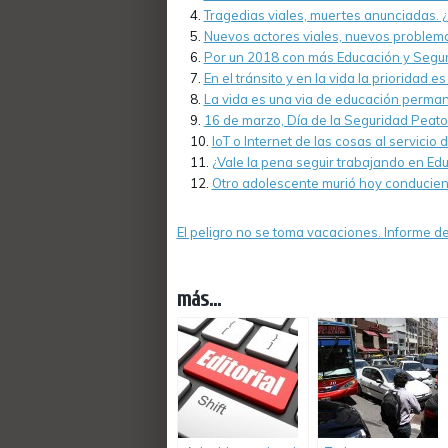
Tragedias viales, muertes anunciadas.
Nuevos actores viales, nuevos problema
Por un 2018 con más Educación y Seguri
En el tránsito y en la vida la prioridad e
La vida es una via de educación perman
16 de marzo, Día de la Seguridad Peato
IoT o Internet de las cosas al servicio
¿Vale la pena seguir trabajando en Edu
Otro adolescente murió hoy conduciend
El peligro no se toma vacaciones. Informe de
más...