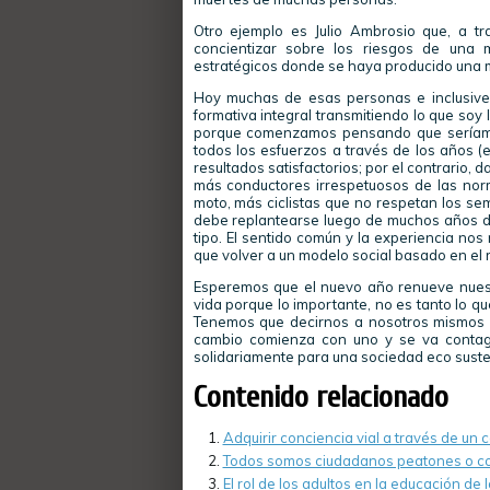
Otro ejemplo es Julio Ambrosio que, a t
concientizar sobre los riesgos de una m
estratégicos donde se haya producido una 
Hoy muchas de esas personas e inclusive
formativa integral transmitiendo lo que so
porque comenzamos pensando que seríamos
todos los esfuerzos a través de los años (
resultados satisfactorios; por el contrario
más conductores irrespetuosos de las nor
moto, más ciclistas que no respetan los se
debe replantearse luego de muchos años d
tipo. El sentido común y la experiencia nos
que volver a un modelo social basado en el 
Esperemos que el nuevo año renueve nuestr
vida porque lo importante, no es tanto lo q
Tenemos que decirnos a nosotros mismos y
cambio comienza con uno y se va contag
solidariamente para una sociedad eco sust
Contenido relacionado
Adquirir conciencia vial a través de un 
Todos somos ciudadanos peatones o c
El rol de los adultos en la educación de l