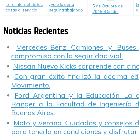
IoT o Internet de las
¿Vale la pena
L
5 de Octubre de
cosas al servicio
seguir trabajando
d
2015 «Día del
de la prevención
en Educación y
p
Camino»
de accidentes
Seguridad Vial?-
l
viales
Editorial
s
Noticias Recientes
Mercedes-Benz Camiones y Buses
compromiso con la seguridad vial.
Nissan Nuevo Kicks sorprende con cinco
Con gran éxito finalizó la décima ed
Movimiento.
Ford Argentina y la Educación: La 
Ranger a la Facultad de Ingeniería 
Buenos Aires.
Moto y verano: Cuidados y consejos d
para tenerla en condiciones y disfrutar 