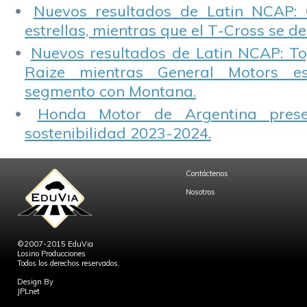
Nuevos resultados de Latin NCAP: 
estrellas, mientras que el T-Cross se d
Nuevos resultados de Latin NCAP: T
Raize mientras General Motors e
segmento con Montana.
Honda Motor de Argentina prese
sostenibilidad 2023-2024.
Contáctenos
Nosotros
©2007-2015 EduVia
Losino Producciones
Todos los derechos reservados.
Design By
JPLnet