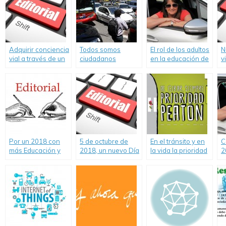
Adquirir conciencia
Todos somos
El rol de los adultos
N
vial a través de un
ciudadanos
en la educación de
v
cambio actitudinal
peatones o
los niños y la
p
conductores
inseguridad vial
r
Por un 2018 con
5 de octubre de
En el tránsito y en
C
más Educación y
2018, un nuevo Día
la vida la prioridad
2
Seguridad Vial.
del Camino con
es de las personas.
p
poca seguridad y
p
educación vial.