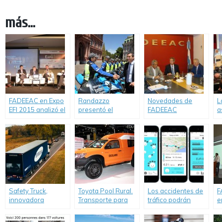
más...
FADEEAC en Expo
Randazzo
Novedades de
L
EFI 2015 analizó el
presentó el
FADEEAC
a
transporte de
operativo de
(Federación
d
cargas y priorizó la
Seguridad Vial
Argentina de
S
Seguridad Vial
“Verano 2015”
Entidades
r
Empresarias del
F
Autotransporte de
Cargas)
Safety Truck,
Toyota Pool Rural.
Los accidentes de
F
innovadora
Transporte para
tráfico podrán
e
tecnología de
escuelas rurales
evitar gracias a
I
Samsung para
una App
T