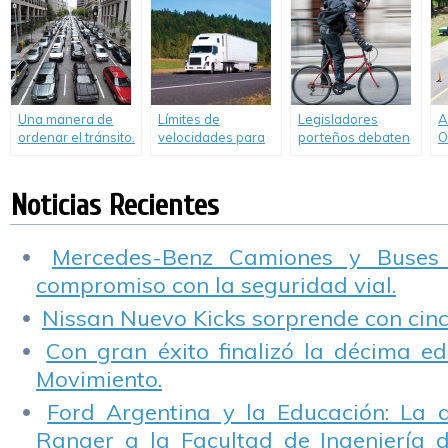
camiones
denominada
C
Drivies
Una manera de
Límites de
Legisladores
A
ordenar el tránsito.
velocidades para
porteños debaten
O
Un excelente
los vehículos de
un proyecto para
2
gráfico animado.
transporte y carga
prohibir circular en
bicicleta con
Noticias Recientes
celular o
auriculares
Mercedes-Benz Camiones y Buses
compromiso con la seguridad vial.
Nissan Nuevo Kicks sorprende con cinco
Con gran éxito finalizó la décima ed
Movimiento.
Ford Argentina y la Educación: La 
Ranger a la Facultad de Ingeniería 