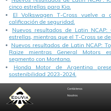
cinco estrellas para Kia.
El Volkswagen T-Cross vuelve a 
calificación de seguridad.
Nuevos resultados de Latin NCAP: 
estrellas, mientras que el T-Cross se d
Nuevos resultados de Latin NCAP: T
Raize mientras General Motors e
segmento con Montana.
Honda Motor de Argentina prese
sostenibilidad 2023-2024.
Contáctenos
Nosotros