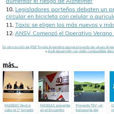
aumentar el riesgo de Alzheimer
Legisladores porteños debaten un pr
circular en bicicleta con celular o auricu
Taxis: se eligen los más nuevos y m
ANSV. Comenzó el Operativo Verano
En otra acción de RSE Toyota Argentina apoya proyecto de «Aves Arge
«
Audi desarrolló con éxito combustible dies
más...
FADEEAC llevó a
FADEEAC presente
Proyecto TEV, ¿el
D
cabo la 1ª Jornada
en el Encuentro
transporte del
r