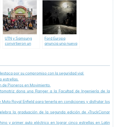
inicio de las
hasta el 16 de
vacaciones de
agosto
invierno en
Argentina
UTN y Samsung
Ford Europa
convirtieron un
anuncia una nueva
parque de
tecnología que
diversiones en un
detecta peatones
laboratorio al aire
en la oscuridad.
libre
staca por su compromiso con la seguridad vial.
 estrellas.
ón de Pioneros en Movimiento.
utomotriz dona una Ranger a la Facultad de Ingeniería de la
Moto Royal Enfield para tenerla en condiciones y disfrutar los
ebra la graduación de la segunda edición de «TruckCionar
ino y primer auto eléctrico en lograr cinco estrellas en Latin