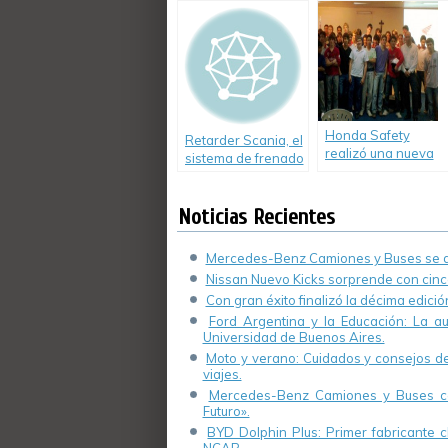
la Educación del
eléctricos de bajo
mañana»
porte.
Honda Safety
Retarder Scania, el
realizó una nueva
sistema de frenado
capacitación de
para camiones
manejo en
Urdinarrain, Entre
Noticias Recientes
Ríos.
Mercedes-Benz Camiones y Buses se de
Nissan Nuevo Kicks sorprende con cinco
Con gran éxito finalizó la décima edici
Ford Argentina y la Educación: La a
Universidad de Buenos Aires.
Moto y verano: Cuidados y consejos de 
viajes.
Mercedes-Benz Camiones y Buses cel
Futuro».
BYD Dolphin Plus: Primer fabricante ch