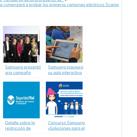
a comenzará a probar los primeros camiones eléctricos Scania
Samsung presentó
Samsung inaugura
una campaña
su aula interactiva
sobre la dislexia
en el Instituto Vélez
junto con el
Sarsfield
Ministerio de
Educación de la
Nación
Detalle sobre la
Concurso Samsung
restricción de
«Soluciones para el
camiones por el
Futuro» inscribe