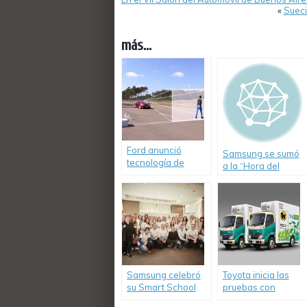
«
Sueci
más...
Ford anunció
Samsung se sumó
tecnología de
a la “Hora del
avanzada para
Planeta”
reducir accidentes
de tránsito.
Samsung celebró
Toyota inicia las
su Smart School
pruebas con
Day. «Hablemos de
camiones