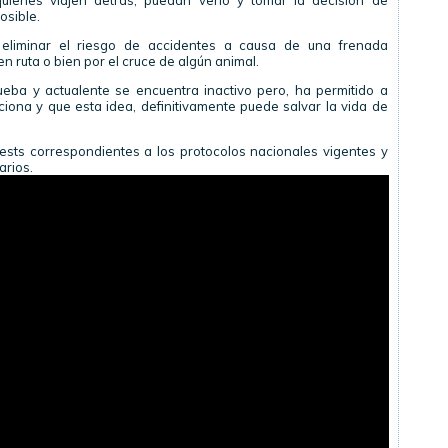
uienes viajen detrás, puedan verlo y tomar la decisión de
osible.
 eliminar el riesgo de accidentes a causa de una frenada
n ruta o bien por el cruce de algún animal.
ueba y actualente se encuentra inactivo pero, ha permitido a
ona y que esta idea, definitivamente puede salvar la vida de
tests correspondientes a los protocolos nacionales vigentes y
arios.