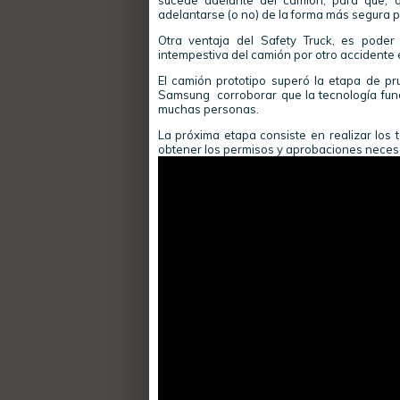
sucede adelante del camión, para que, q
adelantarse (o no) de la forma más segura p
Otra ventaja del Safety Truck, es poder
intempestiva del camión por otro accidente e
El camión prototipo superó la etapa de pr
Samsung corroborar que la tecnología funci
muchas personas.
La próxima etapa consiste en realizar los 
obtener los permisos y aprobaciones neces