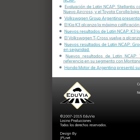
NCAP.
Evaluación de Latin NCAP: Stellantis 
Nuevo Aircross, y el Toyota Corolla baja 
Volkswagen Group Argentina presenta s
El Kia K3 alcanza la máxima calificación
Nuevos resultados de Latin NCAP: K3 log
El Volkswagen T-Cross vuelve a alcanza
Nuevos resultados de Latin NCAP: Groo
en seguridad.
Nuevos resultados de Latin NCAP: 
referencia en su segmento con Montana
Honda Motor de Argentina presentó su 
C
N
©2007-2015 EduVia
Losino Producciones
Todos los derechos reservados.
Design By
JPLnet