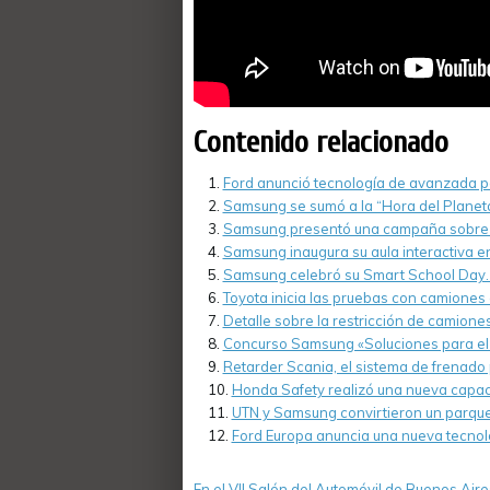
Contenido relacionado
Ford anunció tecnología de avanzada pa
Samsung se sumó a la “Hora del Planet
Samsung presentó una campaña sobre la 
Samsung inaugura su aula interactiva en 
Samsung celebró su Smart School Day.
Toyota inicia las pruebas con camiones 
Detalle sobre la restricción de camiones
Concurso Samsung «Soluciones para el F
Retarder Scania, el sistema de frenad
Honda Safety realizó una nueva capaci
UTN y Samsung convirtieron un parque d
Ford Europa anuncia una nueva tecnol
En el VII Salón del Automóvil de Buenos Air