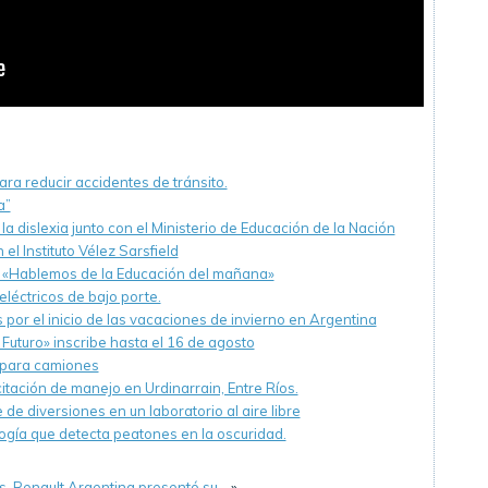
ra reducir accidentes de tránsito.
a”
dislexia junto con el Ministerio de Educación de la Nación
el Instituto Vélez Sarsfield
 «Hablemos de la Educación del mañana»
eléctricos de bajo porte.
 por el inicio de las vacaciones de invierno en Argentina
uturo» inscribe hasta el 16 de agosto
o para camiones
tación de manejo en Urdinarrain, Entre Ríos.
e diversiones en un laboratorio al aire libre
ogía que detecta peatones en la oscuridad.
es, Renault Argentina presentó su…
»