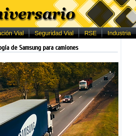
ción Vial
Seguridad Vial
RSE
Industria
logía de Samsung para camiones