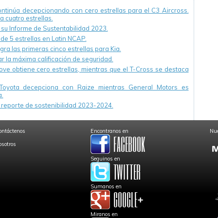
continúa decepcionando con cero estrellas para el C3 Aircross.
a cuatro estrellas.
u Informe de Sustentabilidad 2023.
 de 5 estrellas en Latin NCAP.
ra las primeras cinco estrellas para Kia.
r la máxima calificación de seguridad.
ve obtiene cero estrellas, mientras que el T-Cross se destaca
Toyota decepciona con Raize mientras General Motors es
.
reporte de sostenibilidad 2023-2024.
ontáctenos
Encontranos en
Nue
osotros
Seguinos en
Sumanos en
Miranos en