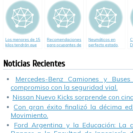
Los menores de 15
Recomendaciones
Neumáticos en
C
kilos tendrán que
para ocupantes de
perfecto estado,
D
viajar en sillita
un colectivo en
garantía de
m
caso de incendio
seguridad
a
Noticias Recientes
Mercedes-Benz Camiones y Buses
compromiso con la seguridad vial.
Nissan Nuevo Kicks sorprende con cinco
Con gran éxito finalizó la décima ed
Movimiento.
Ford Argentina y la Educación: La 