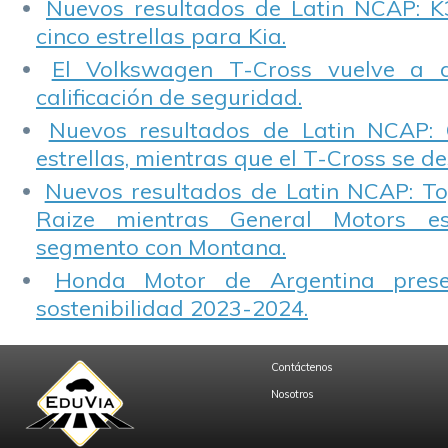
Nuevos resultados de Latin NCAP: K
cinco estrellas para Kia.
El Volkswagen T-Cross vuelve a 
calificación de seguridad.
Nuevos resultados de Latin NCAP: 
estrellas, mientras que el T-Cross se d
Nuevos resultados de Latin NCAP: T
Raize mientras General Motors e
segmento con Montana.
Honda Motor de Argentina prese
sostenibilidad 2023-2024.
Contáctenos
Nosotros