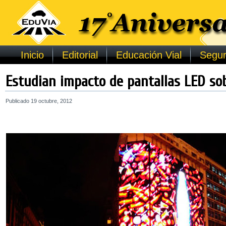
Inicio
Editorial
Educación Vial
Segur
Estudian impacto de pantallas LED sob
Publicado
19 octubre, 2012