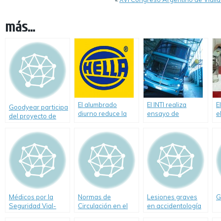
más...
El alumbrado
El INTI realiza
E
Goodyear participa
diurno reduce la
ensayo de
e
del proyecto de
siniestralidad un
estabilidad para
m
reciclaje de
5%
micros de doble
a
neumáticos.
piso
Médicos por la
Normas de
Lesiones graves
G
Seguridad Vial-
Circulación en el
en accidentología
Tránsito
vial