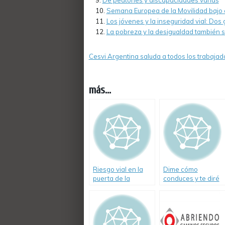
De peatones y discapacidades varias
Semana Europea de la Movilidad bajo e
Los jóvenes y la inseguridad vial: Dos
La pobreza y la desigualdad también so
Cesvi Argentina saluda a todos los trabajad
más...
Riesgo vial en la
Dime cómo
puerta de la
conduces y te diré
escuela
cómo eres