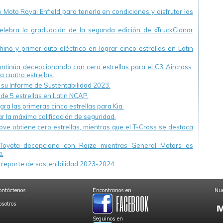
Moto Royal Enfield para tenerla en condiciones y disfrutar los
ebra la graduación de la segunda edición de «TruckCionar
ino y primer auto eléctrico en lograr cinco estrellas en Latin
continúa decepcionando con cero estrellas para el C3 Aircross.
a cuatro estrellas.
u Informe de Sustentabilidad 2023.
 de 5 estrellas en Latin NCAP.
ra las primeras cinco estrellas para Kia.
r la máxima calificación de seguridad.
ve obtiene cero estrellas, mientras que el T-Cross se destaca
Toyota decepciona con Raize mientras General Motors es
.
reporte de sostenibilidad 2023-2024.
ontáctenos
Encontranos en
Nue
osotros
Seguinos en