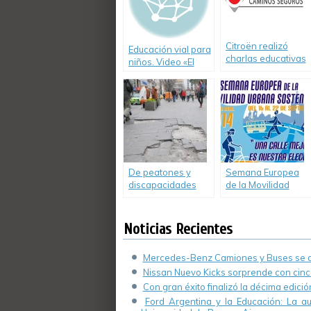
Citroën realizó
Educación vial para
charlas educativas
niños. Video «El
en Córdoba.
peatón rural»
De peatones y
Semana Europea
discapacidades
de la Movilidad
varias
bajo el lema «Una
calle mejor es tu
elección»
Noticias Recientes
Mercedes-Benz Camiones y Buses se de
Nissan Nuevo Kicks sorprende con cinco
Con gran éxito finalizó la décima edici
Ford Argentina y la Educación: La a