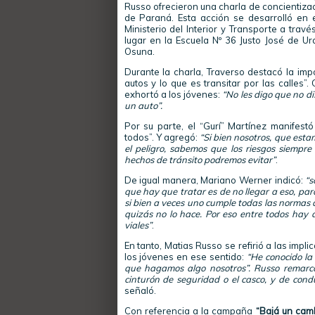
Russo ofrecieron una charla de concientizaci
de Paraná. Esta acción se desarrolló en
Ministerio del Interior y Transporte a trav
lugar en la Escuela Nº 36 Justo José de Ur
Osuna.
Durante la charla, Traverso destacó la imp
autos y lo que es transitar por las calles”
exhortó a los jóvenes:
“No les digo que no di
un auto”.
Por su parte, el “Gurí” Martínez manifest
todos”. Y agregó:
“Si bien nosotros, que est
el peligro, sabemos que los riesgos siempr
hechos de tránsito podremos evitar”
.
De igual manera, Mariano Werner indicó:
“s
que hay que tratar es de no llegar a eso, par
si bien a veces uno cumple todas las normas 
quizás no lo hace. Por eso entre todos hay q
viales”
.
En tanto, Matias Russo se refirió a las implic
los jóvenes en ese sentido:
“He conocido la 
que hagamos algo nosotros”. Russo remarcó l
cinturón de seguridad o el casco, y de cond
señaló.
Con referencia a la campaña
“Bajá un cam