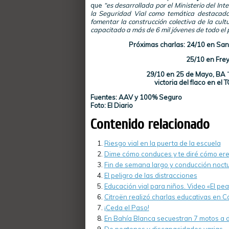
que
“es desarrollada por el Ministerio del Int
la Seguridad Vial como temática destacada 
fomentar la construcción colectiva de la cultu
capacitado a más de 6 mil jóvenes de todo el p
Próximas charlas:
24/10 en San 
25/10 en Freyre, Cba. en 
29/10 en 25 de Mayo, BA ¨En el mar
victoria del flaco en el 
Fuentes: AAV y 100% Seguro
Foto: El Diario
Contenido relacionado
Riesgo vial en la puerta de la escuela
Dime cómo conduces y te diré cómo er
Fin de semana largo y conducción noct
El peligro de las distracciones
Educación vial para niños. Video «El pea
Citroën realizó charlas educativas en C
¡Ceda el Paso!
En Bahía Blanca secuestran 7 motos a d