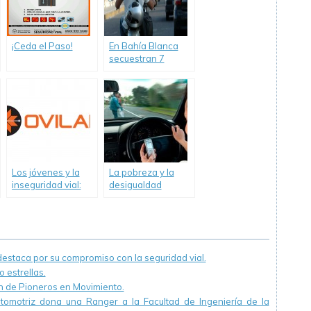
¡Ceda el Paso!
En Bahía Blanca
secuestran 7
motos a diario por
no respetar
normas de
seguridad vial
Los jóvenes y la
La pobreza y la
inseguridad vial:
desigualdad
Dos guerras de
también son motivo
Malvinas por año
de siniestros
viales.
staca por su compromiso con la seguridad vial.
 estrellas.
ón de Pioneros en Movimiento.
utomotriz dona una Ranger a la Facultad de Ingeniería de la