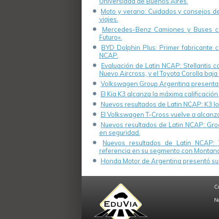
Universidad de Buenos Aires.
Moto y verano: Cuidados y consejos de 
viajes.
Mercedes-Benz Camiones y Buses cel
Futuro».
BYD Dolphin Plus: Primer fabricante ch
NCAP.
Evaluación de Latin NCAP: Stellantis 
Nuevo Aircross, y el Toyota Corolla baja 
Volkswagen Group Argentina presenta s
El Kia K3 alcanza la máxima calificación
Nuevos resultados de Latin NCAP: K3 log
El Volkswagen T-Cross vuelve a alcanza
Nuevos resultados de Latin NCAP: Groo
en seguridad.
Nuevos resultados de Latin NCAP: 
referencia en su segmento con Montana
Honda Motor de Argentina presentó su 
C
N