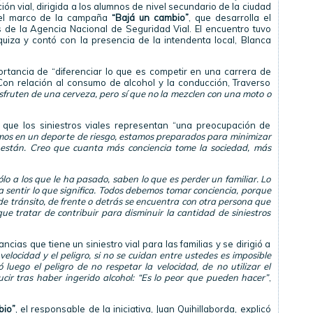
ón vial, dirigida a los alumnos de nivel secundario de la ciudad
 el marco de la campaña
“Bajá un cambio”
, que desarrolla el
és de la Agencia Nacional de Seguridad Vial. El encuentro tuvo
quiza y contó con la presencia de la intendenta local, Blanca
ortancia de “diferenciar lo que es competir en una carrera de
. Con relación al consumo de alcohol y la conducción, Traverso
sfruten de una cerveza, pero sí que no la mezclen con una moto o
ó que los siniestros viales representan “una preocupación de
amos en un deporte de riesgo, estamos preparados para minimizar
e están. Creo que cuanta más conciencia tome la sociedad, más
ólo a los que le ha pasado, saben lo que es perder un familiar. Lo
a sentir lo que significa. Todos debemos tomar conciencia, porque
de tránsito, de frente o detrás se encuentra con otra persona que
ue tratar de contribuir para disminuir la cantidad de siniestros
ancias que tiene un siniestro vial para las familias y se dirigió a
velocidad y el peligro, si no se cuidan entre ustedes es imposible
uego el peligro de no respetar la velocidad, de no utilizar el
ucir tras haber ingerido alcohol: “Es lo peor que pueden hacer”
,
bio”
, el responsable de la iniciativa, Juan Quihillaborda, explicó