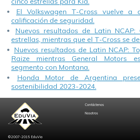
cinco estrellas para Kia.
El Volkswagen T-Cross vuelve a 
calificación de seguridad.
Nuevos resultados de Latin NCAP: 
estrellas, mientras que el T-Cross se d
Nuevos resultados de Latin NCAP: T
Raize mientras General Motors e
segmento con Montana.
Honda Motor de Argentina prese
sostenibilidad 2023-2024.
Contáctenos
Nosotros
©2007-2015 EduVia