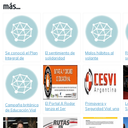
más...
Se conoció el Plan
El sentimiento de
Malos hábitos al
R
Integral de
solidaridad
volante
s
Seguridad Vial de
v
Aragón
2
El Portal A Rodar
Primavera y
L
Campaña británica
lanza el 1er
Seguridad Vial: una
S
de Educación Vial
Concurso «El
combinación
m
2009, vale la pena
Conductor más
posible
s
recordarla
seguro»
p