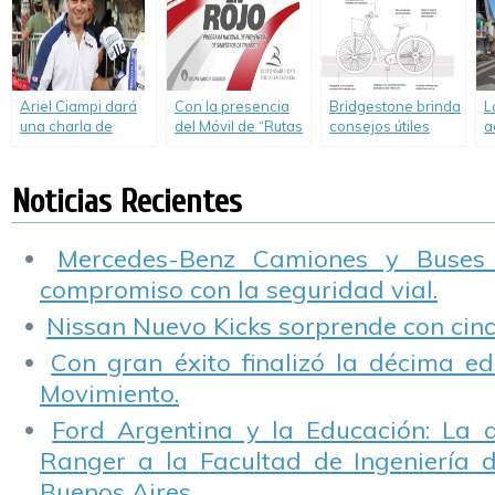
S
d
Ariel Ciampi dará
Con la presencia
Bridgestone brinda
L
una charla de
del Móvil de “Rutas
consejos útiles
a
Seguridad Vial en
en Rojo” en
para ciclistas
s
un colegio de la
Tilisarao y San Luis,
R
Ciudad de Balcarce
el Grupo Sancor
N
Noticias Recientes
Seguros renueva
su compromiso con
la Seguridad Vial
Mercedes-Benz Camiones y Buses
compromiso con la seguridad vial.
Nissan Nuevo Kicks sorprende con cinco
Con gran éxito finalizó la décima ed
Movimiento.
Ford Argentina y la Educación: La 
Ranger a la Facultad de Ingeniería 
Buenos Aires.